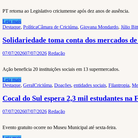
PT retorna ao Legislativo criciumense após dez anos de ausência.
Leia mais
Destaque
,
Política
Câmara de Criciúma
,
Giovana Mondardo
,
Júlio Bit
Solidariedade toma conta dos mercados de
07/07/2026
07/07/2026
Redação
Ação beneficia 20 instituições sociais em 13 supermercados.
Leia mais
Destaque
,
Geral
Criciúma
,
Doações
,
entidades sociais
,
Filantropia
,
Me
Cocal do Sul espera 2,3 mil estudantes na 
07/07/2026
07/07/2026
Redação
Evento gratuito ocorre no Museu Municipal até sexta-feira.
Leia mais