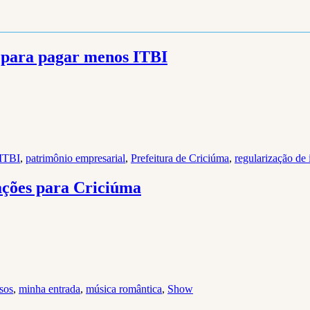
 para pagar menos ITBI
ITBI
,
patrimônio empresarial
,
Prefeitura de Criciúma
,
regularização de
rações para Criciúma
sos
,
minha entrada
,
música romântica
,
Show