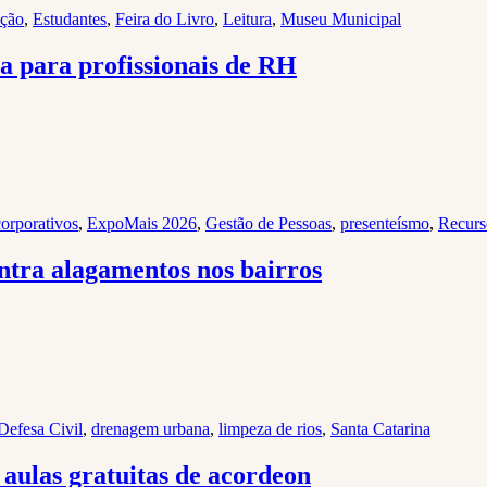
ção
,
Estudantes
,
Feira do Livro
,
Leitura
,
Museu Municipal
a para profissionais de RH
corporativos
,
ExpoMais 2026
,
Gestão de Pessoas
,
presenteísmo
,
Recur
ontra alagamentos nos bairros
Defesa Civil
,
drenagem urbana
,
limpeza de rios
,
Santa Catarina
 aulas gratuitas de acordeon