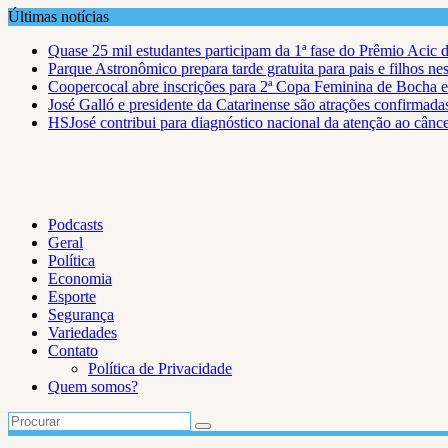
Skip
Últimas notícias
to
Quase 25 mil estudantes participam da 1ª fase do Prêmio Acic 
content
Parque Astronômico prepara tarde gratuita para pais e filhos ne
Coopercocal abre inscrições para 2ª Copa Feminina de Bocha 
José Galló e presidente da Catarinense são atrações confirmad
HSJosé contribui para diagnóstico nacional da atenção ao cânce
Podcasts
Geral
Política
Economia
Esporte
Segurança
Variedades
Contato
Política de Privacidade
Quem somos?