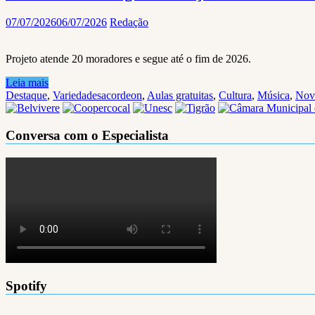
07/07/2026
06/07/2026
Redação
Projeto atende 20 moradores e segue até o fim de 2026.
Leia mais
Destaque
,
Variedades
acordeon
,
Aulas gratuitas
,
Cultura
,
Música
,
Nov
Conversa com o Especialista
Spotify