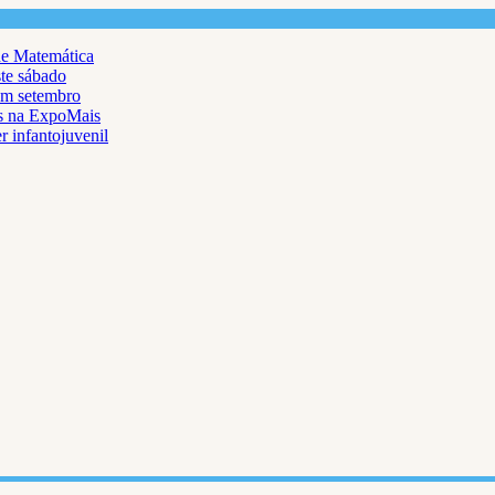
de Matemática
ste sábado
em setembro
as na ExpoMais
r infantojuvenil