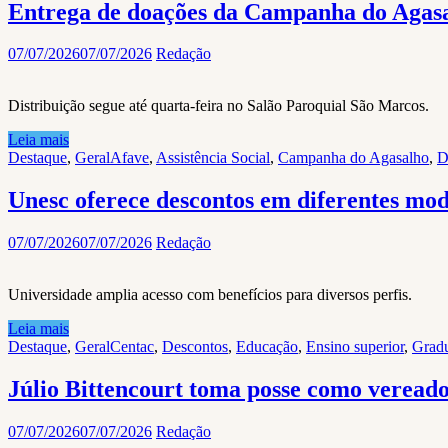
Entrega de doações da Campanha do Agas
07/07/2026
07/07/2026
Redação
Distribuição segue até quarta-feira no Salão Paroquial São Marcos.
Leia mais
Destaque
,
Geral
Afave
,
Assistência Social
,
Campanha do Agasalho
,
D
Unesc oferece descontos em diferentes mod
07/07/2026
07/07/2026
Redação
Universidade amplia acesso com benefícios para diversos perfis.
Leia mais
Destaque
,
Geral
Centac
,
Descontos
,
Educação
,
Ensino superior
,
Grad
Júlio Bittencourt toma posse como veread
07/07/2026
07/07/2026
Redação