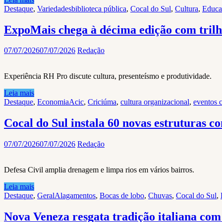
Destaque
,
Variedades
biblioteca pública
,
Cocal do Sul
,
Cultura
,
Educa
ExpoMais chega à décima edição com trilh
07/07/2026
07/07/2026
Redação
Experiência RH Pro discute cultura, presenteísmo e produtividade.
Leia mais
Destaque
,
Economia
Acic
,
Criciúma
,
cultura organizacional
,
eventos 
Cocal do Sul instala 60 novas estruturas c
07/07/2026
07/07/2026
Redação
Defesa Civil amplia drenagem e limpa rios em vários bairros.
Leia mais
Destaque
,
Geral
Alagamentos
,
Bocas de lobo
,
Chuvas
,
Cocal do Sul
,
Nova Veneza resgata tradição italiana com