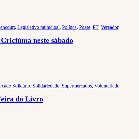
tencourt
,
Legislativo municipal
,
Política
,
Posse
,
PT
,
Vereador
 Criciúma neste sábado
rcado Solidário
,
Solidariedade
,
Supermercados
,
Voluntariado
Feira do Livro