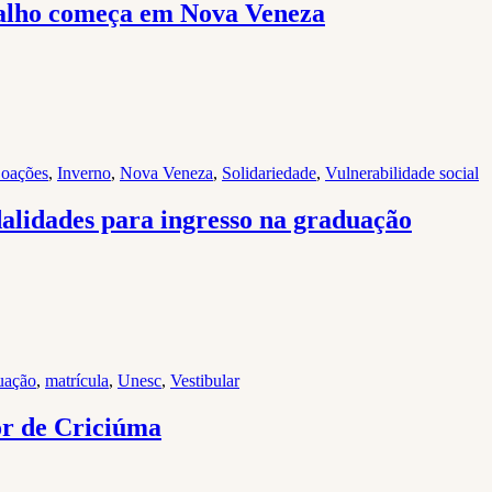
alho começa em Nova Veneza
oações
,
Inverno
,
Nova Veneza
,
Solidariedade
,
Vulnerabilidade social
alidades para ingresso na graduação
uação
,
matrícula
,
Unesc
,
Vestibular
or de Criciúma