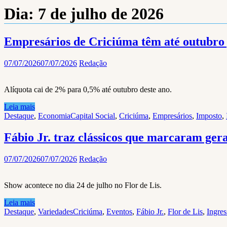
Dia:
7 de julho de 2026
Empresários de Criciúma têm até outubro
07/07/2026
07/07/2026
Redação
Alíquota cai de 2% para 0,5% até outubro deste ano.
Leia mais
Destaque
,
Economia
Capital Social
,
Criciúma
,
Empresários
,
Imposto
,
Fábio Jr. traz clássicos que marcaram ge
07/07/2026
07/07/2026
Redação
Show acontece no dia 24 de julho no Flor de Lis.
Leia mais
Destaque
,
Variedades
Criciúma
,
Eventos
,
Fábio Jr.
,
Flor de Lis
,
Ingres