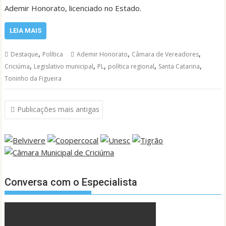
Ademir Honorato, licenciado no Estado.
LEIA MAIS
,
,
,
Destaque
Política
Ademir Honorato
Câmara de Vereadores
,
,
,
,
,
Criciúma
Legislativo municipal
PL
política regional
Santa Catarina
Toninho da Figueira
Navegação
Publicações mais antigas
por
posts
Conversa com o Especialista