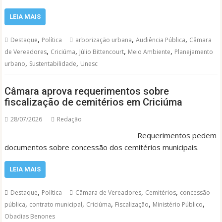
LEIA MAIS
,
,
,
Destaque
Política
arborização urbana
Audiência Pública
Câmara
,
,
,
,
de Vereadores
Criciúma
Júlio Bittencourt
Meio Ambiente
Planejamento
,
,
urbano
Sustentabilidade
Unesc
Câmara aprova requerimentos sobre
fiscalização de cemitérios em Criciúma
28/07/2026
Redação
Requerimentos pedem
documentos sobre concessão dos cemitérios municipais.
LEIA MAIS
,
,
,
Destaque
Política
Câmara de Vereadores
Cemitérios
concessão
,
,
,
,
,
pública
contrato municipal
Criciúma
Fiscalização
Ministério Público
Obadias Benones