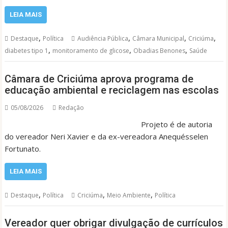
LEIA MAIS
,
,
,
,
Destaque
Política
Audiência Pública
Câmara Municipal
Criciúma
,
,
,
diabetes tipo 1
monitoramento de glicose
Obadias Benones
Saúde
Câmara de Criciúma aprova programa de
educação ambiental e reciclagem nas escolas
05/08/2026
Redação
Projeto é de autoria
do vereador Neri Xavier e da ex-vereadora Anequésselen
Fortunato.
LEIA MAIS
,
,
,
Destaque
Política
Criciúma
Meio Ambiente
Política
Vereador quer obrigar divulgação de currículos