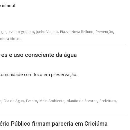
infantil.
,
,
,
,
,
ogas
evento gratuito
Junho Violeta
Piazza Nova Belluno
Prevenção
contra idosos
res e uso consciente da água
 e comunidade com foco em preservação.
,
,
,
,
,
,
a
Dia da Àgua
Evento
Meio Ambiente
plantio de árvores
Prefeitura
tério Público firmam parceria em Criciúma