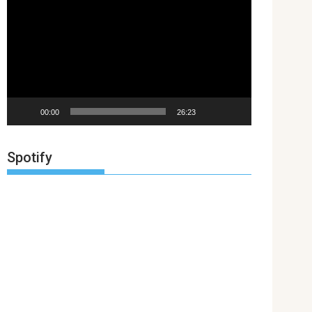
de
vídeo
00:00
26:23
Spotify