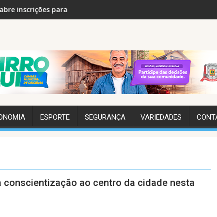
o
ições para 2ª Copa Feminina de Bocha em setembro
José Galló e presidente da Catari
ONOMIA
ESPORTE
SEGURANÇA
VARIEDADES
CONT
va conscientização ao centro da cidade nesta