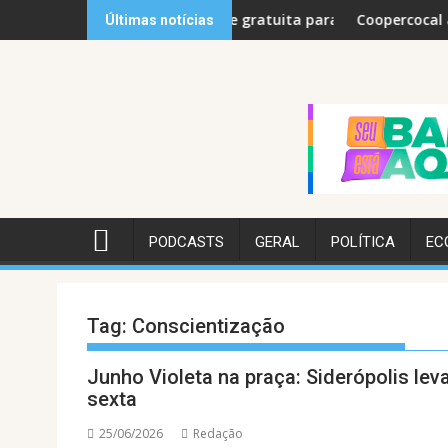
Skip
 de Matemática
onômico prepara tarde gratuita para pais e filhos neste sábad
Coopercocal abre inscr
Últimas notícias
to
content
PODCASTS
GERAL
POLÍTICA
EC
Tag:
Conscientização
Junho Violeta na praça: Siderópolis le
sexta
25/06/2026
Redação