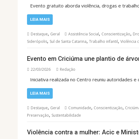
Evento gratuito aborda violência, drogas e trabalho 
LEIA MAIS
,
,
,
Destaque
Geral
Assistência Social
Conscientização
Dr
,
,
,
Siderópolis
Sul de Santa Catarina
Trabalho infantil
Violência 
Evento em Criciúma une plantio de árvo
22/03/2026
Redação
Iniciativa realizada no Centro reuniu autoridades
LEIA MAIS
,
,
,
Destaque
Geral
Comunidade
Conscientização
Criciúm
,
Preservação
Sustentabilidade
Violência contra a mulher: Acic e Minis