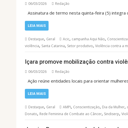
06/03/2026
Redação
Assinatura de termo nesta quinta-feira (5) integra
LEIA MAIS
,
,
,
Destaque
Geral
Acic
campanha Aqui Não
Conscientiz
,
,
,
violência
Santa Catarina
Setor produtivo
Violência contra a 
Içara promove mobilização contra violê
06/03/2026
Redação
Ação reúne entidades locais para orientar mulheres
LEIA MAIS
,
,
,
,
Destaque
Geral
AMPI
Conscientização
Dia da Mulher
,
,
,
Donato
Rede Feminina de Combate ao Câncer
Sindiserp
Vio