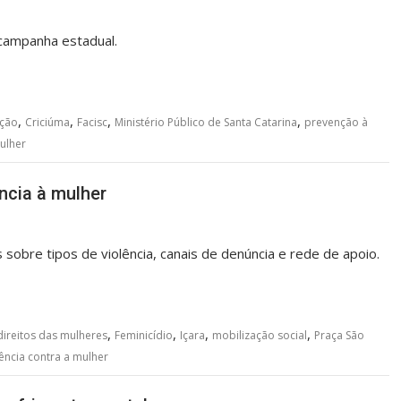
 campanha estadual.
,
,
,
,
ação
Criciúma
Facisc
Ministério Público de Santa Catarina
prevenção à
mulher
ncia à mulher
 sobre tipos de violência, canais de denúncia e rede de apoio.
,
,
,
,
direitos das mulheres
Feminicídio
Içara
mobilização social
Praça São
lência contra a mulher