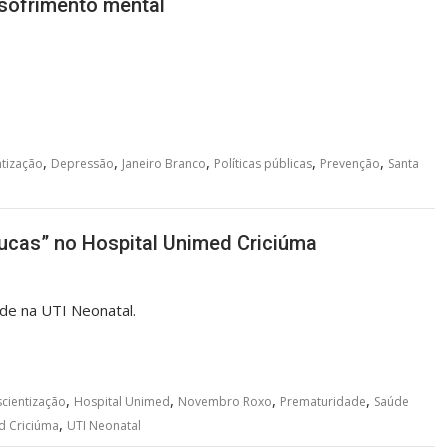
sofrimento mental
,
,
,
,
,
tização
Depressão
Janeiro Branco
Políticas públicas
Prevenção
Santa
cas” no Hospital Unimed Criciúma
de na UTI Neonatal.
,
,
,
,
cientização
Hospital Unimed
Novembro Roxo
Prematuridade
Saúde
,
d Criciúma
UTI Neonatal