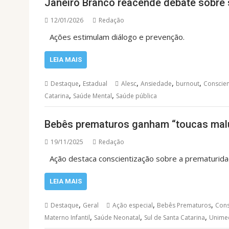
Janeiro Branco reacende debate sobre 
12/01/2026
Redação
Ações estimulam diálogo e prevenção.
LEIA MAIS
,
,
,
,
Destaque
Estadual
Alesc
Ansiedade
burnout
Conscien
,
,
Catarina
Saúde Mental
Saúde pública
Bebês prematuros ganham “toucas malu
19/11/2025
Redação
Ação destaca conscientização sobre a prematurida
LEIA MAIS
,
,
,
Destaque
Geral
Ação especial
Bebês Prematuros
Cons
,
,
,
Materno Infantil
Saúde Neonatal
Sul de Santa Catarina
Unime