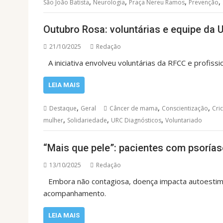
,
,
,
,
São João Batista
Neurologia
Praça Nereu Ramos
Prevenção
Outubro Rosa: voluntárias e equipe da
21/10/2025
Redação
A iniciativa envolveu voluntárias da RFCC e profiss
LEIA MAIS
,
,
,
Destaque
Geral
Câncer de mama
Conscientização
Cri
,
,
,
mulher
Solidariedade
URC Diagnósticos
Voluntariado
“Mais que pele”: pacientes com psorías
13/10/2025
Redação
Embora não contagiosa, doença impacta autoestima
acompanhamento.
LEIA MAIS