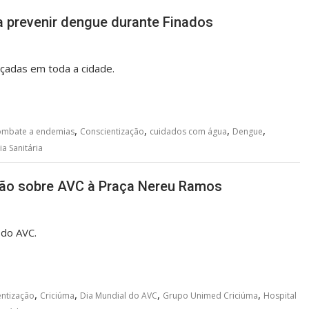
a prevenir dengue durante Finados
rçadas em toda a cidade.
,
,
,
,
ombate a endemias
Conscientização
cuidados com água
Dengue
ia Sanitária
ação sobre AVC à Praça Nereu Ramos
 do AVC.
,
,
,
,
entização
Criciúma
Dia Mundial do AVC
Grupo Unimed Criciúma
Hospital