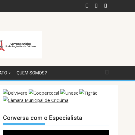
nense são atrações confirmadas na ExpoMais
HSJosé contribui para diagnóstico nacional da
ATO
QUEM SOMOS?
Conversa com o Especialista
Tocador