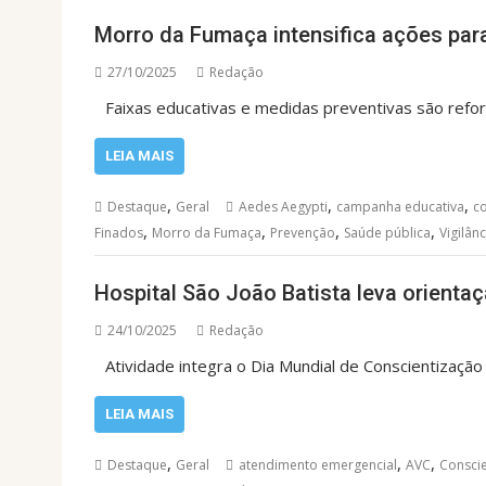
Morro da Fumaça intensifica ações par
27/10/2025
Redação
Faixas educativas e medidas preventivas são refo
LEIA MAIS
,
,
,
Destaque
Geral
Aedes Aegypti
campanha educativa
c
,
,
,
,
Finados
Morro da Fumaça
Prevenção
Saúde pública
Vigilânc
Hospital São João Batista leva orient
24/10/2025
Redação
Atividade integra o Dia Mundial de Conscientização
LEIA MAIS
,
,
,
Destaque
Geral
atendimento emergencial
AVC
Consci