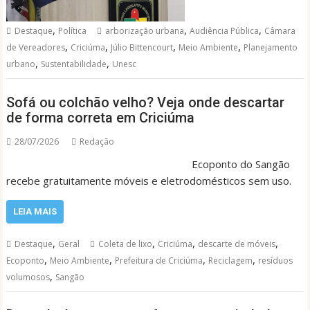
,
,
,
Destaque
Política
arborização urbana
Audiência Pública
Câmara
,
,
,
,
de Vereadores
Criciúma
Júlio Bittencourt
Meio Ambiente
Planejamento
,
,
urbano
Sustentabilidade
Unesc
Sofá ou colchão velho? Veja onde descartar
de forma correta em Criciúma
28/07/2026
Redação
Ecoponto do Sangão
recebe gratuitamente móveis e eletrodomésticos sem uso.
LEIA MAIS
,
,
,
,
Destaque
Geral
Coleta de lixo
Criciúma
descarte de móveis
,
,
,
,
Ecoponto
Meio Ambiente
Prefeitura de Criciúma
Reciclagem
resíduos
,
volumosos
Sangão