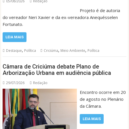
05/08/2026
Redação
Projeto é de autoria
do vereador Neri Xavier e da ex-vereadora Anequésselen
Fortunato.
LEIA MAIS
,
,
,
Destaque
Política
Criciúma
Meio Ambiente
Política
Câmara de Criciúma debate Plano de
Arborização Urbana em audiência pública
29/07/2026
Redação
Encontro ocorre em 20
de agosto no Plenário
da Câmara.
LEIA MAIS