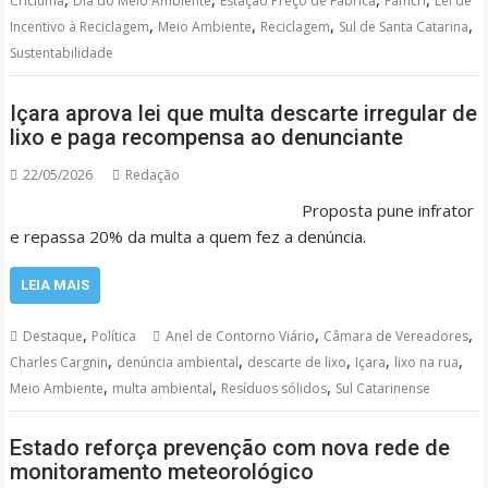
Criciúma
Dia do Meio Ambiente
Estação Preço de Fábrica
Famcri
Lei de
,
,
,
,
Incentivo à Reciclagem
Meio Ambiente
Reciclagem
Sul de Santa Catarina
Sustentabilidade
Içara aprova lei que multa descarte irregular de
lixo e paga recompensa ao denunciante
22/05/2026
Redação
Proposta pune infrator
e repassa 20% da multa a quem fez a denúncia.
LEIA MAIS
,
,
,
Destaque
Política
Anel de Contorno Viário
Câmara de Vereadores
,
,
,
,
,
Charles Cargnin
denúncia ambiental
descarte de lixo
Içara
lixo na rua
,
,
,
Meio Ambiente
multa ambiental
Resíduos sólidos
Sul Catarinense
Estado reforça prevenção com nova rede de
monitoramento meteorológico