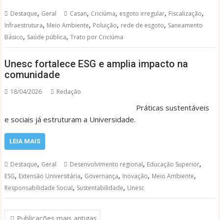
,
,
,
,
,
Destaque
Geral
Casan
Criciúma
esgoto irregular
Fiscalização
,
,
,
,
Infraestrutura
Meio Ambiente
Poluição
rede de esgoto
Saneamento
,
,
Básico
Saúde pública
Trato por Criciúma
Unesc fortalece ESG e amplia impacto na
comunidade
18/04/2026
Redação
Práticas sustentáveis
e sociais já estruturam a Universidade.
LEIA MAIS
,
,
,
Destaque
Geral
Desenvolvimento regional
Educação Superior
,
,
,
,
,
ESG
Extensão Universitária
Governança
Inovação
Meio Ambiente
,
,
Responsabilidade Social
Sustentabilidade
Unesc
Navegação
Publicações mais antigas