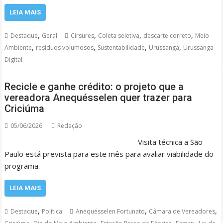
LEIA MAIS
,
,
,
,
Destaque
Geral
Cirsures
Coleta seletiva
descarte correto
Meio
,
,
,
,
Ambiente
resíduos volumosos
Sustentabilidade
Urussanga
Urussanga
Digital
Recicle e ganhe crédito: o projeto que a
vereadora Anequésselen quer trazer para
Criciúma
05/06/2026
Redação
Visita técnica a São
Paulo está prevista para este mês para avaliar viabilidade do
programa.
LEIA MAIS
,
,
,
Destaque
Política
Anequésselen Fortunato
Câmara de Vereadores
,
,
,
,