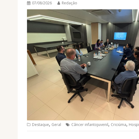
07/08/2026
Redação
,
,
,
Destaque
Geral
Câncer infantojuvenil
Criciúma
Hospi