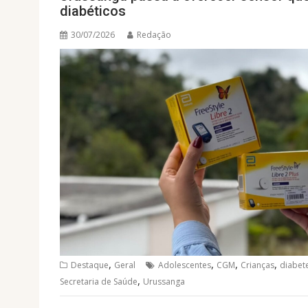
diabéticos
30/07/2026
Redação
,
,
,
,
Destaque
Geral
Adolescentes
CGM
Crianças
diabete
,
Secretaria de Saúde
Urussanga