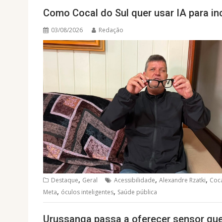
Como Cocal do Sul quer usar IA para in
03/08/2026
Redação
,
,
,
Destaque
Geral
Acessibilidade
Alexandre Rzatki
Coca
,
,
Meta
óculos inteligentes
Saúde pública
Urussanga passa a oferecer sensor que