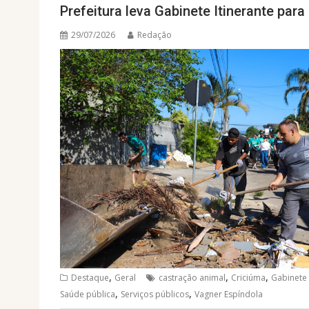
Prefeitura leva Gabinete Itinerante para
29/07/2026
Redação
,
,
,
Destaque
Geral
castração animal
Criciúma
Gabinete 
,
,
Saúde pública
Serviços públicos
Vagner Espíndola