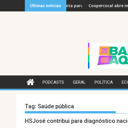
Skip
arde gratuita para pais e filhos neste sábado
Coopercocal abre inscrições para 2ª Co
Últimas notícias
to
content
PODCASTS
GERAL
POLÍTICA
EC
Tag:
Saúde pública
HSJosé contribui para diagnóstico naci