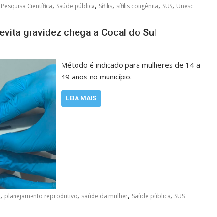
,
,
,
,
,
,
Pesquisa Científica
Saúde pública
Sífilis
sífilis congênita
SUS
Unesc
evita gravidez chega a Cocal do Sul
Método é indicado para mulheres de 14 a
49 anos no município.
LEIA MAIS
,
,
,
,
n
planejamento reprodutivo
saúde da mulher
Saúde pública
SUS