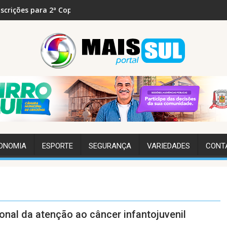
pa Feminina de Bocha em setembro
José Galló e presidente da Catarinense são atraçõe
H
ONOMIA
ESPORTE
SEGURANÇA
VARIEDADES
CONT
onal da atenção ao câncer infantojuvenil