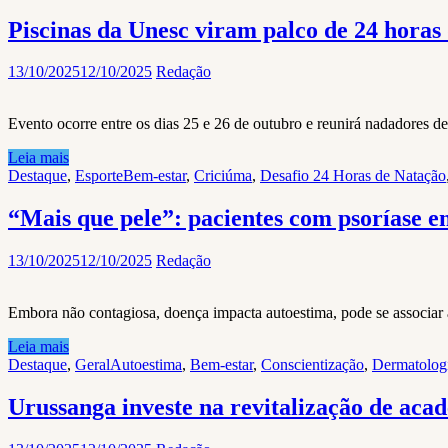
Piscinas da Unesc viram palco de 24 horas
13/10/2025
12/10/2025
Redação
Evento ocorre entre os dias 25 e 26 de outubro e reunirá nadadores de
Leia mais
Destaque
,
Esporte
Bem-estar
,
Criciúma
,
Desafio 24 Horas de Natação
“Mais que pele”: pacientes com psoríase en
13/10/2025
12/10/2025
Redação
Embora não contagiosa, doença impacta autoestima, pode se associar
Leia mais
Destaque
,
Geral
Autoestima
,
Bem-estar
,
Conscientização
,
Dermatolog
Urussanga investe na revitalização de acad