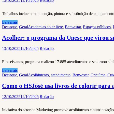
13/10/2025
12/10/2025
Redação
Trabalhos incluem manutenção, pintura e substituição de equipamento
Leia mais
Destaque
,
Geral
Academias ao ar livre
,
Bem-estar
,
Espaços públicos
,
Acolher: o programa da Unesc que virou s
13/10/2025
12/10/2025
Redação
Em seis anos, programa realizou 17.885 atendimentos e se tornou sí
Leia mais
Destaque
,
Geral
Acolhimento
,
atendimento
,
Bem-estar
,
Criciúma
,
Cui
Como o HSJosé usa livros de colorir para 
12/10/2025
12/10/2025
Redação
Iniciativa do setor de Marketing promove acolhimento e humanização 