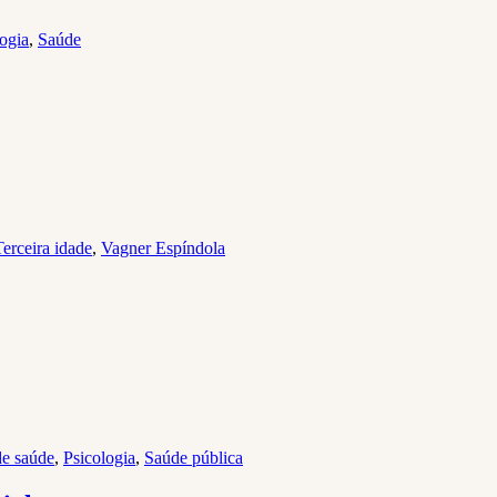
ogia
,
Saúde
Terceira idade
,
Vagner Espíndola
e saúde
,
Psicologia
,
Saúde pública