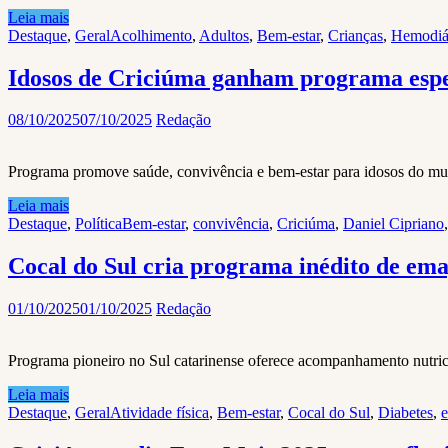
Leia mais
Destaque
,
Geral
Acolhimento
,
Adultos
,
Bem-estar
,
Crianças
,
Hemodiá
Idosos de Criciúma ganham programa esp
08/10/2025
07/10/2025
Redação
Programa promove saúde, convivência e bem-estar para idosos do mu
Leia mais
Destaque
,
Política
Bem-estar
,
convivência
,
Criciúma
,
Daniel Cipriano
Cocal do Sul cria programa inédito de em
01/10/2025
01/10/2025
Redação
Programa pioneiro no Sul catarinense oferece acompanhamento nutrici
Leia mais
Destaque
,
Geral
Atividade física
,
Bem-estar
,
Cocal do Sul
,
Diabetes
,