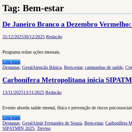
Tag:
Bem-estar
De Janeiro Branco a Dezembro Vermelho:
31/12/2025
30/12/2025
Redação
Programa reúne ações mensais.
Leia mais
Destaque
,
Geral
Atenção Básica
,
Bem-estar
,
campanhas de saúde
,
Cri
Carbonífera Metropolitana inicia SIPATMI
13/11/2025
13/11/2025
Redação
Evento aborda saúde mental, física e prevenção de riscos psicossociai
Leia mais
Destaque
,
Geral
Almir Fernandes de Souza
,
Bem-estar
,
Carbonífera M
SIPATMIN 2025
,
Treviso