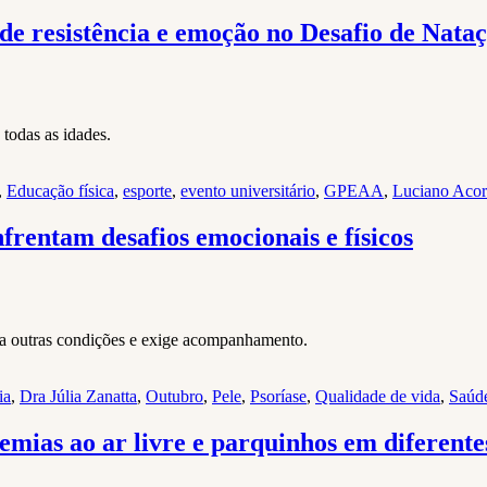
 de resistência e emoção no Desafio de Nata
 todas as idades.
,
Educação física
,
esporte
,
evento universitário
,
GPEAA
,
Luciano Acor
frentam desafios emocionais e físicos
 a outras condições e exige acompanhamento.
ia
,
Dra Júlia Zanatta
,
Outubro
,
Pele
,
Psoríase
,
Qualidade de vida
,
Saúd
emias ao ar livre e parquinhos em diferente