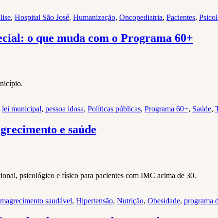
lise
,
Hospital São José
,
Humanização
,
Oncopediatria
,
Pacientes
,
Psicol
ecial: o que muda com o Programa 60+
nicípio.
,
lei municipal
,
pessoa idosa
,
Políticas públicas
,
Programa 60+
,
Saúde
,
agrecimento e saúde
onal, psicológico e físico para pacientes com IMC acima de 30.
emagrecimento saudável
,
Hipertensão
,
Nutrição
,
Obesidade
,
programa d