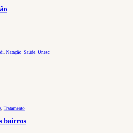
ção
di
,
Natação
,
Saúde
,
Unesc
e
,
Tratamento
s bairros