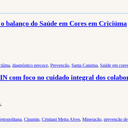
 o balanço do Saúde em Cores em Criciúma
ciúma
,
diagnóstico precoce
,
Prevenção
,
Santa Catarina
,
Saúde em core
N com foco no cuidado integral dos colabo
s.
etropolitana
,
Cipamin
,
Cristiani Meira Alves
,
Mineração
,
prevenção de