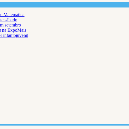
de Matemática
ste sábado
em setembro
as na ExpoMais
r infantojuvenil