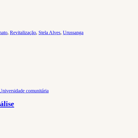
nato
,
Revitalização
,
Stela Alves
,
Urussanga
Universidade comunitária
álise