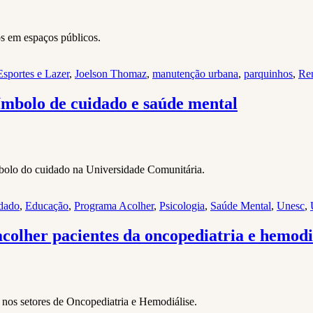
s em espaços públicos.
Esportes e Lazer
,
Joelson Thomaz
,
manutenção urbana
,
parquinhos
,
Re
ímbolo de cuidado e saúde mental
mbolo do cuidado na Universidade Comunitária.
dado
,
Educação
,
Programa Acolher
,
Psicologia
,
Saúde Mental
,
Unesc
,
acolher pacientes da oncopediatria e hemodi
nos setores de Oncopediatria e Hemodiálise.