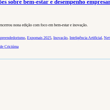
ões sobre bem-estar e desempenho empresar
 encerrou nona edição com foco em bem-estar e inovação.
preendedorismo
,
Expomais 2025
,
Inovação
,
Inteligência Artificial
,
Net