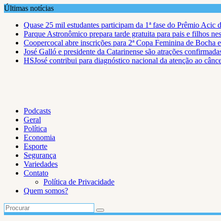
Skip
Últimas notícias
to
Quase 25 mil estudantes participam da 1ª fase do Prêmio Acic 
content
Parque Astronômico prepara tarde gratuita para pais e filhos ne
Coopercocal abre inscrições para 2ª Copa Feminina de Bocha 
José Galló e presidente da Catarinense são atrações confirmad
HSJosé contribui para diagnóstico nacional da atenção ao cânce
Podcasts
Geral
Política
Economia
Esporte
Segurança
Variedades
Contato
Política de Privacidade
Quem somos?