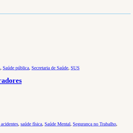
s
,
Saúde pública
,
Secretaria de Saúde
,
SUS
radores
 acidentes
,
saúde física
,
Saúde Mental
,
Segurança no Trabalho
,