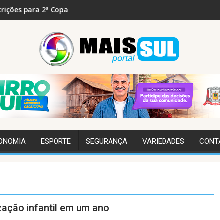
minina de Bocha em setembro
José Galló e presidente da Catarinense são atrações con
HSJosé
ONOMIA
ESPORTE
SEGURANÇA
VARIEDADES
CONT
zação infantil em um ano