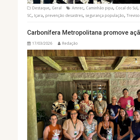
,
,
,
,
Destaque
Geral
Amrec
Caminhão pipa
Cocal do Sul
,
,
,
,
SC
Içara
prevenção desastres
segurança população
Treviso
Carbonífera Metropolitana promove aç
17/03/2026
Redação