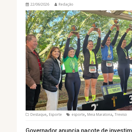
22/06/2026
Redação
,
,
,
Destaque
Esporte
esporte
Meia Maratona
Treviso
Governador anuncia pacote de investim