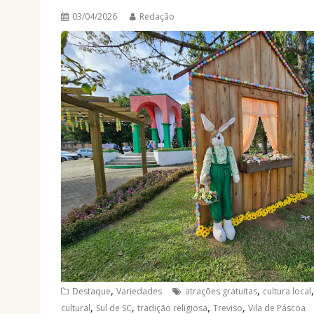
03/04/2026
Redação
,
,
Destaque
Variedades
atrações gratuitas
cultura local
,
,
,
,
cultural
Sul de SC
tradição religiosa
Treviso
Vila de Páscoa