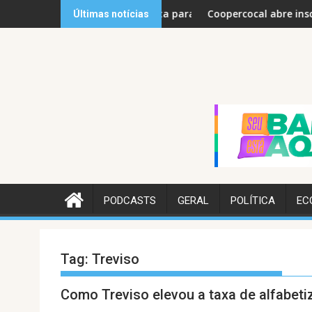
Skip
gratuita para pais e filhos neste sábado
Coopercocal abre inscrições para 2ª Copa Fe
Últimas notícias
to
content
PODCASTS
GERAL
POLÍTICA
EC
Tag:
Treviso
Como Treviso elevou a taxa de alfabeti