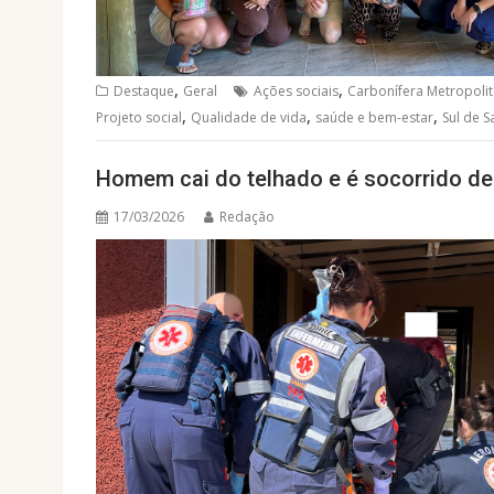
,
,
Destaque
Geral
Ações sociais
Carbonífera Metropoli
,
,
,
Projeto social
Qualidade de vida
saúde e bem-estar
Sul de S
Homem cai do telhado e é socorrido de
17/03/2026
Redação