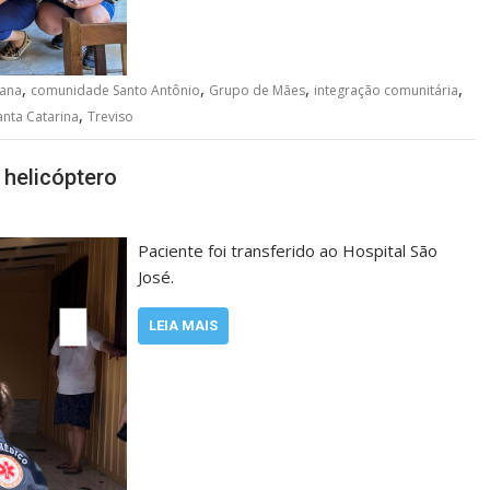
,
,
,
,
tana
comunidade Santo Antônio
Grupo de Mães
integração comunitária
,
anta Catarina
Treviso
 helicóptero
Paciente foi transferido ao Hospital São
José.
LEIA MAIS