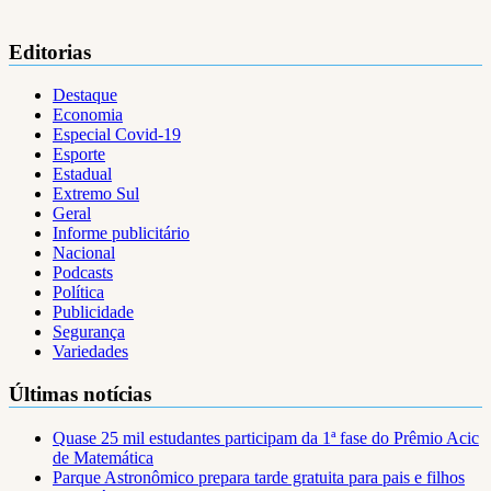
Editorias
Destaque
Economia
Especial Covid-19
Esporte
Estadual
Extremo Sul
Geral
Informe publicitário
Nacional
Podcasts
Política
Publicidade
Segurança
Variedades
Últimas notícias
Quase 25 mil estudantes participam da 1ª fase do Prêmio Acic
de Matemática
Parque Astronômico prepara tarde gratuita para pais e filhos