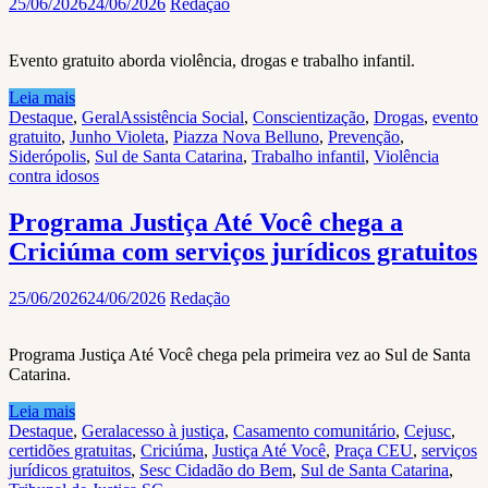
25/06/2026
24/06/2026
Redação
Evento gratuito aborda violência, drogas e trabalho infantil.
Leia mais
Destaque
,
Geral
Assistência Social
,
Conscientização
,
Drogas
,
evento
gratuito
,
Junho Violeta
,
Piazza Nova Belluno
,
Prevenção
,
Siderópolis
,
Sul de Santa Catarina
,
Trabalho infantil
,
Violência
contra idosos
Programa Justiça Até Você chega a
Criciúma com serviços jurídicos gratuitos
25/06/2026
24/06/2026
Redação
Programa Justiça Até Você chega pela primeira vez ao Sul de Santa
Catarina.
Leia mais
Destaque
,
Geral
acesso à justiça
,
Casamento comunitário
,
Cejusc
,
certidões gratuitas
,
Criciúma
,
Justiça Até Você
,
Praça CEU
,
serviços
jurídicos gratuitos
,
Sesc Cidadão do Bem
,
Sul de Santa Catarina
,