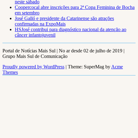
neste sábado
Coopercocal abre inscrições para 2ª Copa Feminina de Bocha
em setembro
José Galló e presidente da Catarinense são atrações
confirmadas na ExpoMais
HSJosé contribui para diagnóstico nacional da atenção ao
câncer infantojuvenil
Portal de Notícias Mais Sul | No ar desde 02 de julho de 2019 |
Grupo Mais Sul de Comunicação
Proudly powered by WordPress
|
Theme: SuperMag by
Acme
Themes