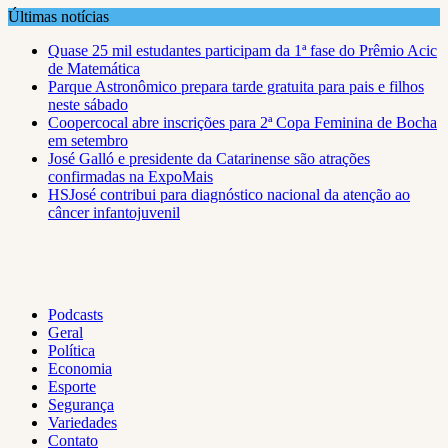
Skip
Últimas notícias
to
Quase 25 mil estudantes participam da 1ª fase do Prêmio Acic
content
de Matemática
Parque Astronômico prepara tarde gratuita para pais e filhos
neste sábado
Coopercocal abre inscrições para 2ª Copa Feminina de Bocha
em setembro
José Galló e presidente da Catarinense são atrações
confirmadas na ExpoMais
HSJosé contribui para diagnóstico nacional da atenção ao
câncer infantojuvenil
Podcasts
Geral
Política
Economia
Esporte
Segurança
Variedades
Contato