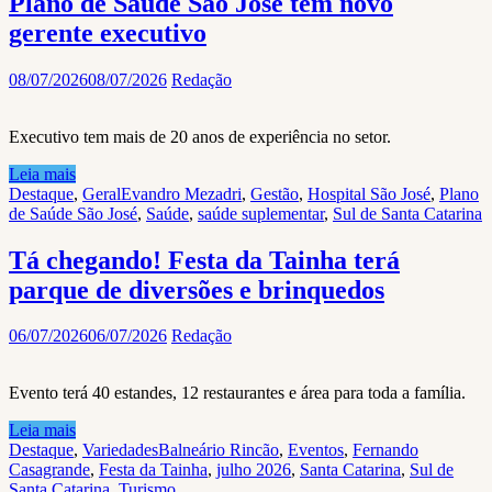
Plano de Saúde São José tem novo
gerente executivo
08/07/2026
08/07/2026
Redação
Executivo tem mais de 20 anos de experiência no setor.
Leia mais
Destaque
,
Geral
Evandro Mezadri
,
Gestão
,
Hospital São José
,
Plano
de Saúde São José
,
Saúde
,
saúde suplementar
,
Sul de Santa Catarina
Tá chegando! Festa da Tainha terá
parque de diversões e brinquedos
06/07/2026
06/07/2026
Redação
Evento terá 40 estandes, 12 restaurantes e área para toda a família.
Leia mais
Destaque
,
Variedades
Balneário Rincão
,
Eventos
,
Fernando
Casagrande
,
Festa da Tainha
,
julho 2026
,
Santa Catarina
,
Sul de
Santa Catarina
,
Turismo