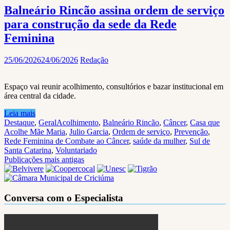
Balneário Rincão assina ordem de serviço
para construção da sede da Rede
Feminina
25/06/2026
24/06/2026
Redação
Espaço vai reunir acolhimento, consultórios e bazar institucional em
área central da cidade.
Leia mais
Destaque
,
Geral
Acolhimento
,
Balneário Rincão
,
Câncer
,
Casa que
Acolhe Mãe Maria
,
Julio Garcia
,
Ordem de serviço
,
Prevenção
,
Rede Feminina de Combate ao Câncer
,
saúde da mulher
,
Sul de
Santa Catarina
,
Voluntariado
Navegação
Publicações mais antigas
por
posts
Conversa com o Especialista