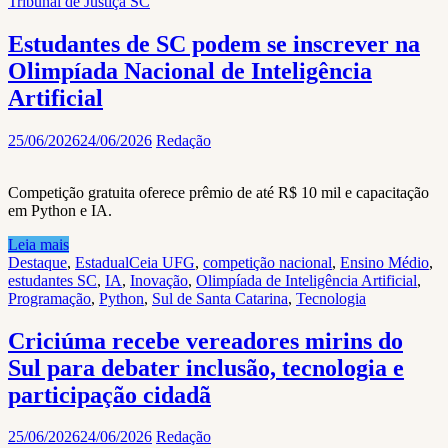
Tribunal de Justiça SC
Estudantes de SC podem se inscrever na
Olimpíada Nacional de Inteligência
Artificial
25/06/2026
24/06/2026
Redação
Competição gratuita oferece prêmio de até R$ 10 mil e capacitação
em Python e IA.
Leia mais
Destaque
,
Estadual
Ceia UFG
,
competição nacional
,
Ensino Médio
,
estudantes SC
,
IA
,
Inovação
,
Olimpíada de Inteligência Artificial
,
Programação
,
Python
,
Sul de Santa Catarina
,
Tecnologia
Criciúma recebe vereadores mirins do
Sul para debater inclusão, tecnologia e
participação cidadã
25/06/2026
24/06/2026
Redação