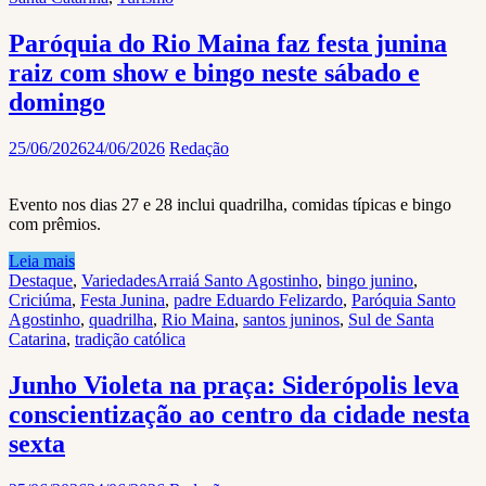
Paróquia do Rio Maina faz festa junina
raiz com show e bingo neste sábado e
domingo
25/06/2026
24/06/2026
Redação
Evento nos dias 27 e 28 inclui quadrilha, comidas típicas e bingo
com prêmios.
Leia mais
Destaque
,
Variedades
Arraiá Santo Agostinho
,
bingo junino
,
Criciúma
,
Festa Junina
,
padre Eduardo Felizardo
,
Paróquia Santo
Agostinho
,
quadrilha
,
Rio Maina
,
santos juninos
,
Sul de Santa
Catarina
,
tradição católica
Junho Violeta na praça: Siderópolis leva
conscientização ao centro da cidade nesta
sexta