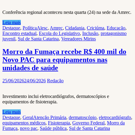
Conferência regional aconteceu nesta quarta (24) na sede da Amrec.
Leia mais
Destaque
,
Política
Alesc
,
Amrec
,
Cidadania
,
Criciúma
,
Educação
,
Encontro estadual
,
Escola do Legislativo
,
Inclusão
,
protagonismo
juvenil
,
Sul de Santa Catarina
,
Vereadores Mirins
Morro da Fumaça recebe R$ 400 mil do
Novo PAC para equipamentos nas
unidades de saúde
25/06/2026
24/06/2026
Redação
Investimento inclui eletrocardiógrafos, dermatoscópios e
equipamentos de fisioterapia.
Leia mais
Destaque
,
Geral
Atenção Primária
,
dermatoscópio
,
eletrocardiógrafo
,
equipamentos médicos
,
Fisioterapia
,
Governo Federal
,
Morro da
Fumaça
,
novo pac
,
Saúde pública
,
Sul de Santa Catarina