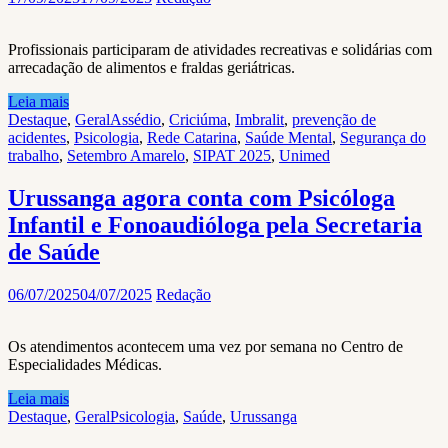
Profissionais participaram de atividades recreativas e solidárias com
arrecadação de alimentos e fraldas geriátricas.
Leia mais
Destaque
,
Geral
Assédio
,
Criciúma
,
Imbralit
,
prevenção de
acidentes
,
Psicologia
,
Rede Catarina
,
Saúde Mental
,
Segurança do
trabalho
,
Setembro Amarelo
,
SIPAT 2025
,
Unimed
Urussanga agora conta com Psicóloga
Infantil e Fonoaudióloga pela Secretaria
de Saúde
06/07/2025
04/07/2025
Redação
Os atendimentos acontecem uma vez por semana no Centro de
Especialidades Médicas.
Leia mais
Destaque
,
Geral
Psicologia
,
Saúde
,
Urussanga