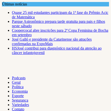
Skip
Últimas notícias
to
Quase 25 mil estudantes participam da 1ª fase do Prêmio Acic
content
de Matemática
Parque Astronômico prepara tarde gratuita para pais e filhos
neste sábado
Coopercocal abre inscrições para 2ª Copa Feminina de Bocha
em setembro
José Galló e presidente da Catarinense são atrações
confirmadas na ExpoMais
HSJosé contribui para diagnóstico nacional da atenção ao
câncer infantojuvenil
Podcasts
Geral
Política
Economia
Esporte
Segurança
Variedades
Contato