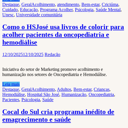
Destaque
,
Geral
Acolhimento
,
atendimento
,
Bem-estar
,
Criciúma
,
Cuidado
,
Educação
,
Programa Acolher
,
Psicologia
,
Saúde Mental
,
Unesc
,
Universidade comunitária
Como o HSJosé usa livros de colorir para
acolher pacientes da oncopediatria e
hemodiálise
12/10/2025
12/10/2025
Redação
Iniciativa do setor de Marketing promove acolhimento e
humanização nos setores de Oncopediatria e Hemodiálise.
Leia mais
Destaque
,
Geral
Acolhimento
,
Adultos
,
Bem-estar
,
Crianças
,
Hemodiálise
,
Hospital São José
,
Humanização
,
Oncopediatria
,
Pacientes
,
Psicologia
,
Saúde
Cocal do Sul cria programa inédito de
emagrecimento e saúde