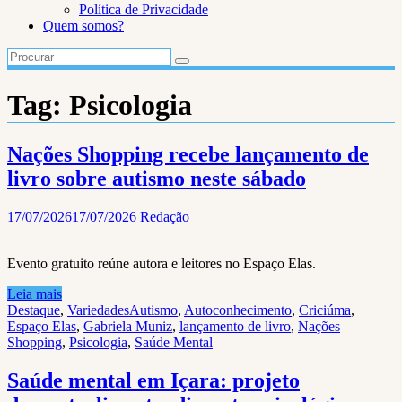
Política de Privacidade
Quem somos?
Tag:
Psicologia
Nações Shopping recebe lançamento de
livro sobre autismo neste sábado
17/07/2026
17/07/2026
Redação
Evento gratuito reúne autora e leitores no Espaço Elas.
Leia mais
Destaque
,
Variedades
Autismo
,
Autoconhecimento
,
Criciúma
,
Espaço Elas
,
Gabriela Muniz
,
lançamento de livro
,
Nações
Shopping
,
Psicologia
,
Saúde Mental
Saúde mental em Içara: projeto