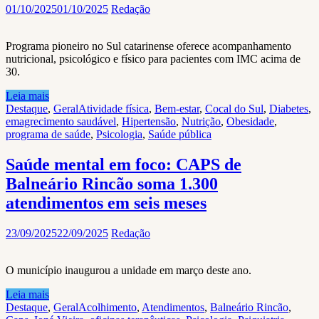
01/10/2025
01/10/2025
Redação
Programa pioneiro no Sul catarinense oferece acompanhamento
nutricional, psicológico e físico para pacientes com IMC acima de
30.
Leia mais
Destaque
,
Geral
Atividade física
,
Bem-estar
,
Cocal do Sul
,
Diabetes
,
emagrecimento saudável
,
Hipertensão
,
Nutrição
,
Obesidade
,
programa de saúde
,
Psicologia
,
Saúde pública
Saúde mental em foco: CAPS de
Balneário Rincão soma 1.300
atendimentos em seis meses
23/09/2025
22/09/2025
Redação
O município inaugurou a unidade em março deste ano.
Leia mais
Destaque
,
Geral
Acolhimento
,
Atendimentos
,
Balneário Rincão
,