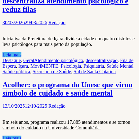
descentraliza atendimento psicológico e
reduz filas
30/03/2026
29/03/2026
Redação
Iniciativa da Prefeitura de Içara divide a cidade em quatro distritos e
leva psicólogos para mais perto da população.
Leia mais
Destaque
,
Geral
Atendimento psicológico
,
descentralização
,
Fila de
Espera
,
Içara
,
MoviMENTE
,
Psicologia
,
Psiquiatria
,
Saúde Mental
,
Saúde pública
,
Secretaria de Saúde
,
Sul de Santa Catarina
Acolher: o programa da Unesc que virou
símbolo de cuidado e saúde mental
13/10/2025
12/10/2025
Redação
Em seis anos, programa realizou 17.885 atendimentos e se tornou
símbolo do cuidado na Universidade Comunitária.
Leia mais