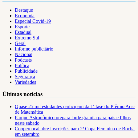
Destaque
Economia
Especial Covid-19
Esporte
Estadual
Extremo Sul
Geral
Informe publicitário
Nacional
Podcasts
Política
Publicidade
Segurança
Variedades
Últimas notícias
Quase 25 mil estudantes participam da 1ª fase do Prêmio Acic
de Matemática
Parque Astronômico prepara tarde gratuita para pais e filhos
neste sábado
Coopercocal abre inscrições para 2ª Copa Feminina de Bocha
em setembro