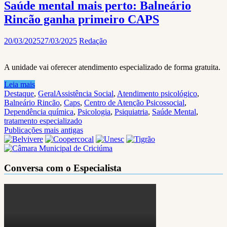
Saúde mental mais perto: Balneário
Rincão ganha primeiro CAPS
20/03/2025
27/03/2025
Redação
A unidade vai oferecer atendimento especializado de forma gratuita.
Leia mais
Destaque
,
Geral
Assistência Social
,
Atendimento psicológico
,
Balneário Rincão
,
Caps
,
Centro de Atenção Psicossocial
,
Dependência química
,
Psicologia
,
Psiquiatria
,
Saúde Mental
,
tratamento especializado
Navegação
Publicações mais antigas
por
posts
Conversa com o Especialista