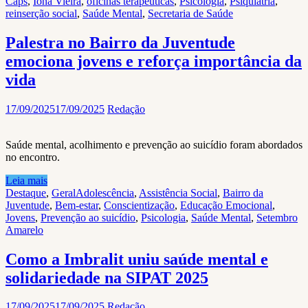
Caps
,
Ioná Vieira
,
oficinas terapêuticas
,
Psicologia
,
Psiquiatria
,
reinserção social
,
Saúde Mental
,
Secretaria de Saúde
Palestra no Bairro da Juventude
emociona jovens e reforça importância da
vida
17/09/2025
17/09/2025
Redação
Saúde mental, acolhimento e prevenção ao suicídio foram abordados
no encontro.
Leia mais
Destaque
,
Geral
Adolescência
,
Assistência Social
,
Bairro da
Juventude
,
Bem-estar
,
Conscientização
,
Educação Emocional
,
Jovens
,
Prevenção ao suicídio
,
Psicologia
,
Saúde Mental
,
Setembro
Amarelo
Como a Imbralit uniu saúde mental e
solidariedade na SIPAT 2025
17/09/2025
17/09/2025
Redação