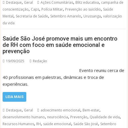
,
,
,
Destaque
Geral
Ações Comunitárias
Blitz educativa
campanha de
,
,
,
,
conscientização
Caps
Polícia Militar
Prevenção ao suicídio
Saúde
,
,
,
,
Mental
Secretaria de Saúde
Setembro Amarelo
Urussanga
valorização
da vida
Saúde São José promove mais um encontro
de RH com foco em saúde emocional e
prevenção
19/09/2025
Redação
Evento reuniu cerca de
40 profissionais em palestras, dinâmicas e troca de
experiências.
LEIA MAIS
,
,
,
Destaque
Geral
adoecimento emocional
Bem-estar
,
,
,
,
desenvolvimento humano
neurociência
Prevenção
Qualidade de vida
,
,
,
,
Recursos Humanos
RH
saúde emocional
Saúde São José
Setembro