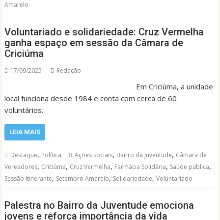
Amarelo
Voluntariado e solidariedade: Cruz Vermelha
ganha espaço em sessão da Câmara de
Criciúma
17/09/2025
Redação
Em Criciúma, a unidade
local funciona desde 1984 e conta com cerca de 60
voluntários.
LEIA MAIS
,
,
,
Destaque
Política
Ações sociais
Bairro da Juventude
Câmara de
,
,
,
,
,
Vereadores
Criciúma
Cruz Vermelha
Farmácia Solidária
Saúde pública
,
,
,
Sessão Itinerante
Setembro Amarelo
Solidariedade
Voluntariado
Palestra no Bairro da Juventude emociona
jovens e reforça importância da vida