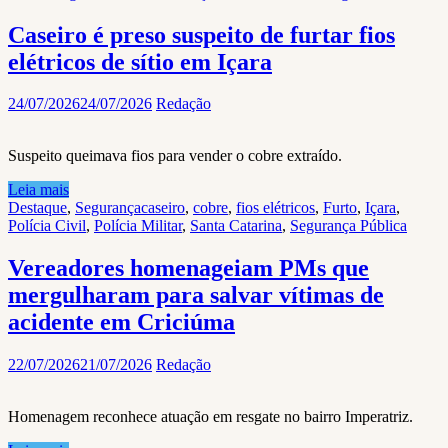
Caseiro é preso suspeito de furtar fios
elétricos de sítio em Içara
24/07/2026
24/07/2026
Redação
Suspeito queimava fios para vender o cobre extraído.
Leia mais
Destaque
,
Segurança
caseiro
,
cobre
,
fios elétricos
,
Furto
,
Içara
,
Polícia Civil
,
Polícia Militar
,
Santa Catarina
,
Segurança Pública
Vereadores homenageiam PMs que
mergulharam para salvar vítimas de
acidente em Criciúma
22/07/2026
21/07/2026
Redação
Homenagem reconhece atuação em resgate no bairro Imperatriz.