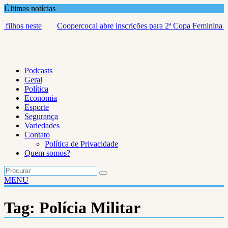
Skip
Últimas notícias
to
percocal abre inscrições para 2ª Copa Feminina de Bocha em
José
content
tembro
Exp
Podcasts
Geral
Política
Economia
Esporte
Segurança
Variedades
Contato
Política de Privacidade
Quem somos?
MENU
Tag:
Polícia Militar