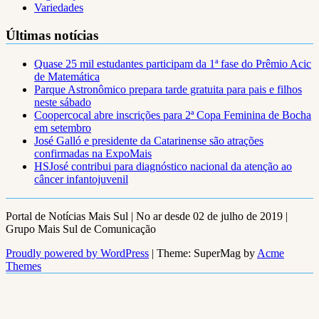
Variedades
Últimas notícias
Quase 25 mil estudantes participam da 1ª fase do Prêmio Acic
de Matemática
Parque Astronômico prepara tarde gratuita para pais e filhos
neste sábado
Coopercocal abre inscrições para 2ª Copa Feminina de Bocha
em setembro
José Galló e presidente da Catarinense são atrações
confirmadas na ExpoMais
HSJosé contribui para diagnóstico nacional da atenção ao
câncer infantojuvenil
Portal de Notícias Mais Sul | No ar desde 02 de julho de 2019 |
Grupo Mais Sul de Comunicação
Proudly powered by WordPress
|
Theme: SuperMag by
Acme
Themes