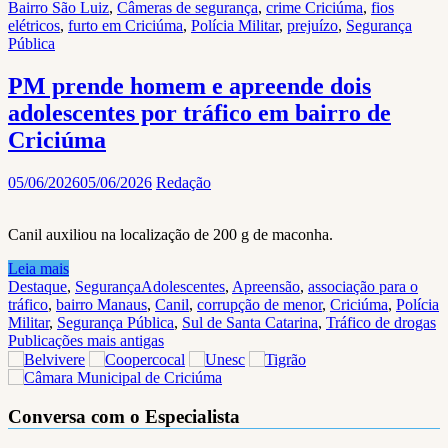
Bairro São Luiz
,
Câmeras de segurança
,
crime Criciúma
,
fios
elétricos
,
furto em Criciúma
,
Polícia Militar
,
prejuízo
,
Segurança
Pública
PM prende homem e apreende dois
adolescentes por tráfico em bairro de
Criciúma
05/06/2026
05/06/2026
Redação
Canil auxiliou na localização de 200 g de maconha.
Leia mais
Destaque
,
Segurança
Adolescentes
,
Apreensão
,
associação para o
tráfico
,
bairro Manaus
,
Canil
,
corrupção de menor
,
Criciúma
,
Polícia
Militar
,
Segurança Pública
,
Sul de Santa Catarina
,
Tráfico de drogas
Navegação
Publicações mais antigas
por
posts
Conversa com o Especialista