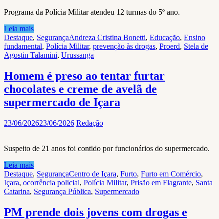
Programa da Polícia Militar atendeu 12 turmas do 5º ano.
Leia mais
Destaque
,
Segurança
Andreza Cristina Bonetti
,
Educação
,
Ensino
fundamental
,
Polícia Militar
,
prevenção às drogas
,
Proerd
,
Stela de
Agostin Talamini
,
Urussanga
Homem é preso ao tentar furtar
chocolates e creme de avelã de
supermercado de Içara
23/06/2026
23/06/2026
Redação
Suspeito de 21 anos foi contido por funcionários do supermercado.
Leia mais
Destaque
,
Segurança
Centro de Içara
,
Furto
,
Furto em Comércio
,
Içara
,
ocorrência policial
,
Polícia Militar
,
Prisão em Flagrante
,
Santa
Catarina
,
Segurança Pública
,
Supermercado
PM prende dois jovens com drogas e