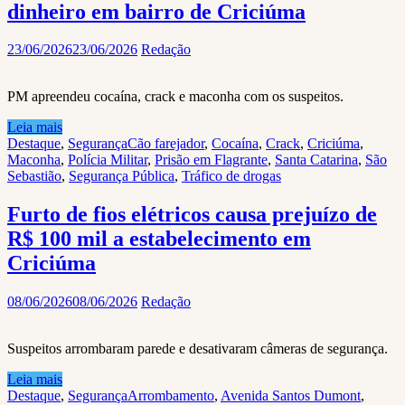
dinheiro em bairro de Criciúma
23/06/2026
23/06/2026
Redação
PM apreendeu cocaína, crack e maconha com os suspeitos.
Leia mais
Destaque
,
Segurança
Cão farejador
,
Cocaína
,
Crack
,
Criciúma
,
Maconha
,
Polícia Militar
,
Prisão em Flagrante
,
Santa Catarina
,
São
Sebastião
,
Segurança Pública
,
Tráfico de drogas
Furto de fios elétricos causa prejuízo de
R$ 100 mil a estabelecimento em
Criciúma
08/06/2026
08/06/2026
Redação
Suspeitos arrombaram parede e desativaram câmeras de segurança.
Leia mais
Destaque
,
Segurança
Arrombamento
,
Avenida Santos Dumont
,