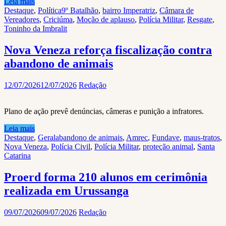
Leia mais
Destaque
,
Política
9º Batalhão
,
bairro Imperatriz
,
Câmara de
Vereadores
,
Criciúma
,
Moção de aplauso
,
Polícia Militar
,
Resgate
,
Toninho da Imbralit
Nova Veneza reforça fiscalização contra
abandono de animais
12/07/2026
12/07/2026
Redação
Plano de ação prevê denúncias, câmeras e punição a infratores.
Leia mais
Destaque
,
Geral
abandono de animais
,
Amrec
,
Fundave
,
maus-tratos
,
Nova Veneza
,
Polícia Civil
,
Polícia Militar
,
proteção animal
,
Santa
Catarina
Proerd forma 210 alunos em cerimônia
realizada em Urussanga
09/07/2026
09/07/2026
Redação