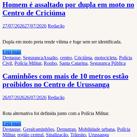
Homem é assaltado por dupla em moto no
Centro de Criciúma
27/07/2026
27/07/2026
Redação
Dupla em moto preta rende vítima e foge sem ser identificada.
Leia mais
Destaque
,
Segurança
Assalto
,
centro
,
Criciúma
,
motocicleta
,
Polícia
Civil
,
Polícia Militar
,
Roubo
,
Santa Catarina
,
Segurança Pública
Caminhões com mais de 10 metros estão
proibidos no Centro de Urussanga
26/07/2026
26/07/2026
Redação
Rota alternativa foi definida junto com a Polícia Militar.
Leia mais
Destaque
,
Geral
caminhões
,
Demutran
,
Mobilidade urbana
,
Polícia
Militar
,
região central
,
Sinalização
,
Trânsito
,
Urussanga