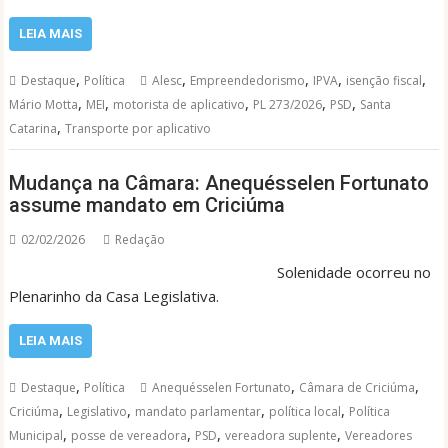
LEIA MAIS
,
,
,
,
,
Destaque
Política
Alesc
Empreendedorismo
IPVA
isenção fiscal
,
,
,
,
,
Mário Motta
MEI
motorista de aplicativo
PL 273/2026
PSD
Santa
,
Catarina
Transporte por aplicativo
Mudança na Câmara: Anequésselen Fortunato
assume mandato em Criciúma
02/02/2026
Redação
Solenidade ocorreu no
Plenarinho da Casa Legislativa.
LEIA MAIS
,
,
,
Destaque
Política
Anequésselen Fortunato
Câmara de Criciúma
,
,
,
,
Criciúma
Legislativo
mandato parlamentar
política local
Política
,
,
,
,
Municipal
posse de vereadora
PSD
vereadora suplente
Vereadores