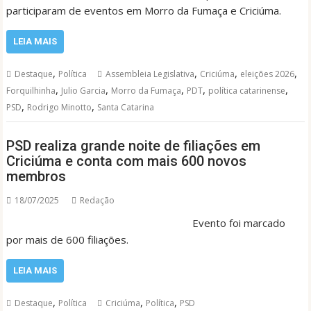
participaram de eventos em Morro da Fumaça e Criciúma.
LEIA MAIS
,
,
,
,
Destaque
Política
Assembleia Legislativa
Criciúma
eleições 2026
,
,
,
,
,
Forquilhinha
Julio Garcia
Morro da Fumaça
PDT
política catarinense
,
,
PSD
Rodrigo Minotto
Santa Catarina
PSD realiza grande noite de filiações em
Criciúma e conta com mais 600 novos
membros
18/07/2025
Redação
Evento foi marcado
por mais de 600 filiações.
LEIA MAIS
,
,
,
Destaque
Política
Criciúma
Política
PSD