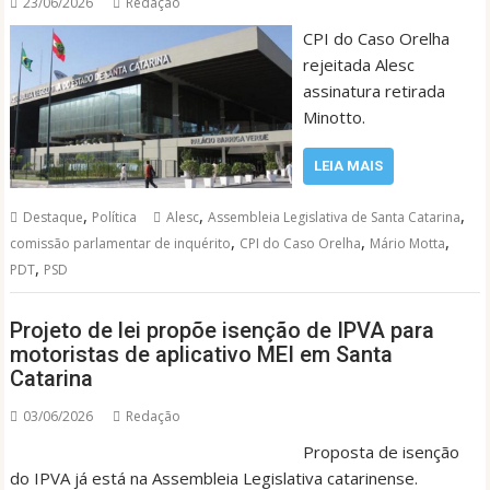
23/06/2026
Redação
CPI do Caso Orelha
rejeitada Alesc
assinatura retirada
Minotto.
LEIA MAIS
,
,
,
Destaque
Política
Alesc
Assembleia Legislativa de Santa Catarina
,
,
,
comissão parlamentar de inquérito
CPI do Caso Orelha
Mário Motta
,
PDT
PSD
Projeto de lei propõe isenção de IPVA para
motoristas de aplicativo MEI em Santa
Catarina
03/06/2026
Redação
Proposta de isenção
do IPVA já está na Assembleia Legislativa catarinense.