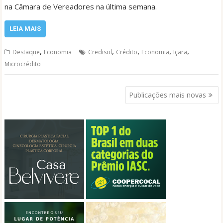
na Câmara de Vereadores na última semana.
LEIA MAIS
,
,
,
,
,
Destaque
Economia
Credisol
Crédito
Economia
Içara
Microcrédito
Navegação
Publicações mais novas
por
posts