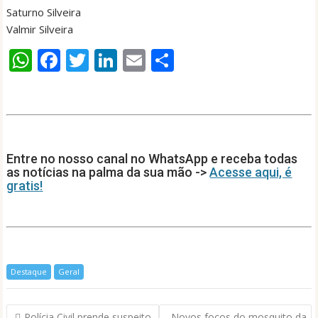
Saturno Silveira
Valmir Silveira
W
F
T
Li
E
S
h
ac
w
n
m
h
at
e
itt
k
ai
ar
s
b
er
e
l
e
A
o
dI
Entre no nosso canal no WhatsApp e receba todas
p
o
n
as notícias na palma da sua mão ->
Acesse aqui, é
gratis!
p
k
Destaque
Geral
Navegação
Polícia Civil prende suspeito
Novos focos do mosquito da