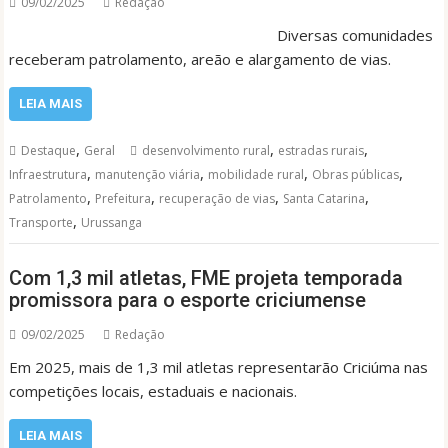
09/02/2025
Redação
Diversas comunidades
receberam patrolamento, areão e alargamento de vias.
LEIA MAIS
,
,
,
Destaque
Geral
desenvolvimento rural
estradas rurais
,
,
,
,
Infraestrutura
manutenção viária
mobilidade rural
Obras públicas
,
,
,
,
Patrolamento
Prefeitura
recuperação de vias
Santa Catarina
,
Transporte
Urussanga
Com 1,3 mil atletas, FME projeta temporada
promissora para o esporte criciumense
09/02/2025
Redação
Em 2025, mais de 1,3 mil atletas representarão Criciúma nas
competições locais, estaduais e nacionais.
LEIA MAIS