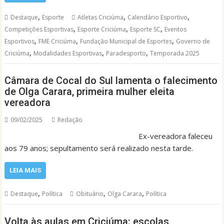
,
,
,
Destaque
Esporte
Atletas Criciúma
Calendário Esportivo
,
,
,
Competições Esportivas
Esporte Criciúma
Esporte SC
Eventos
,
,
,
Esportivos
FME Criciúma
Fundação Municipal de Esportes
Governo de
,
,
,
Criciúma
Modalidades Esportivas
Paradesporto
Temporada 2025
Câmara de Cocal do Sul lamenta o falecimento
de Olga Carara, primeira mulher eleita
vereadora
09/02/2025
Redação
Ex-vereadora faleceu
aos 79 anos; sepultamento será realizado nesta tarde.
LEIA MAIS
,
,
,
Destaque
Política
Obituário
Olga Carara
Política
Volta às aulas em Criciúma: escolas