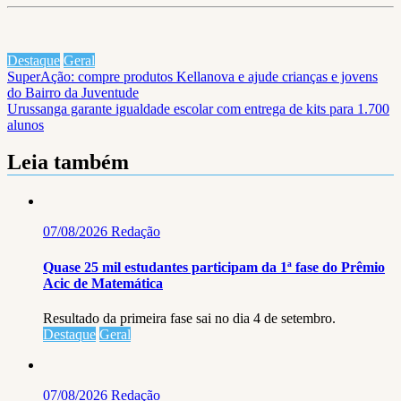
Destaque
Geral
Navegação
SuperAção: compre produtos Kellanova e ajude crianças e jovens
do Bairro da Juventude
de
Urussanga garante igualdade escolar com entrega de kits para 1.700
Post
alunos
Leia também
07/08/2026
Redação
Quase 25 mil estudantes participam da 1ª fase do Prêmio
Acic de Matemática
Resultado da primeira fase sai no dia 4 de setembro.
Destaque
Geral
07/08/2026
Redação