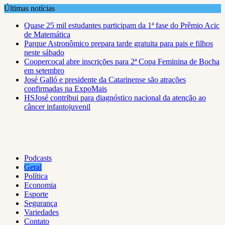
Skip
Últimas notícias
to
Quase 25 mil estudantes participam da 1ª fase do Prêmio Acic
content
de Matemática
Parque Astronômico prepara tarde gratuita para pais e filhos
neste sábado
Coopercocal abre inscrições para 2ª Copa Feminina de Bocha
em setembro
José Galló e presidente da Catarinense são atrações
confirmadas na ExpoMais
HSJosé contribui para diagnóstico nacional da atenção ao
câncer infantojuvenil
Podcasts
Geral
Política
Economia
Esporte
Segurança
Variedades
Contato