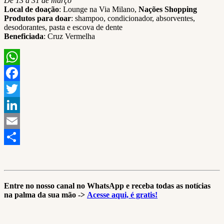
De 13 a 31 de março
Local de doação
: Lounge na Via Milano,
Nações Shopping
Produtos para doar
: shampoo, condicionador, absorventes,
desodorantes, pasta e escova de dente
Beneficiada
: Cruz Vermelha
WhatsApp
Facebook
Twitter
LinkedIn
Email
Share
Entre no nosso canal no WhatsApp e receba todas as notícias
na palma da sua mão ->
Acesse aqui, é gratis!