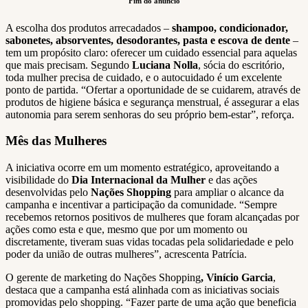
Fim do anúncio
A escolha dos produtos arrecadados –
shampoo, condicionador,
sabonetes, absorventes, desodorantes, pasta e escova de dente
–
tem um propósito claro: oferecer um cuidado essencial para aquelas
que mais precisam. Segundo
Luciana Nolla
, sócia do escritório,
toda mulher precisa de cuidado, e o autocuidado é um excelente
ponto de partida. “Ofertar a oportunidade de se cuidarem, através de
produtos de higiene básica e segurança menstrual, é assegurar a elas
autonomia para serem senhoras do seu próprio bem-estar”, reforça.
Mês das Mulheres
A iniciativa ocorre em um momento estratégico, aproveitando a
visibilidade do
Dia Internacional da Mulher
e das ações
desenvolvidas pelo
Nações Shopping
para ampliar o alcance da
campanha e incentivar a participação da comunidade. “Sempre
recebemos retornos positivos de mulheres que foram alcançadas por
ações como esta e que, mesmo que por um momento ou
discretamente, tiveram suas vidas tocadas pela solidariedade e pelo
poder da união de outras mulheres”, acrescenta Patrícia.
O gerente de marketing do Nações Shopping
, Vinício Garcia
,
destaca que a campanha está alinhada com as iniciativas sociais
promovidas pelo shopping. “Fazer parte de uma ação que beneficia