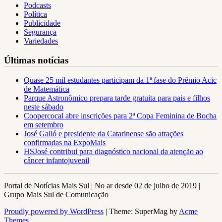
Podcasts
Política
Publicidade
Segurança
Variedades
Últimas notícias
Quase 25 mil estudantes participam da 1ª fase do Prêmio Acic
de Matemática
Parque Astronômico prepara tarde gratuita para pais e filhos
neste sábado
Coopercocal abre inscrições para 2ª Copa Feminina de Bocha
em setembro
José Galló e presidente da Catarinense são atrações
confirmadas na ExpoMais
HSJosé contribui para diagnóstico nacional da atenção ao
câncer infantojuvenil
Portal de Notícias Mais Sul | No ar desde 02 de julho de 2019 |
Grupo Mais Sul de Comunicação
Proudly powered by WordPress
|
Theme: SuperMag by
Acme
Themes