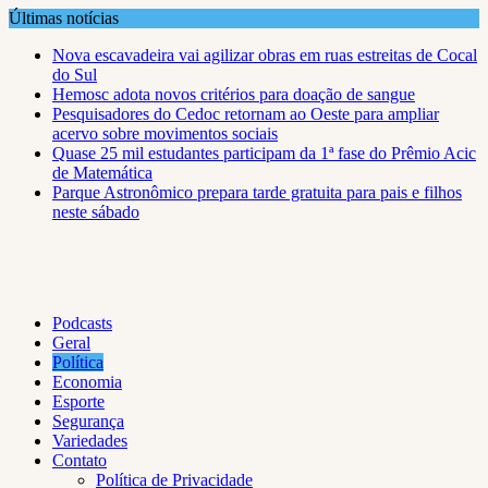
Skip
Últimas notícias
to
Nova escavadeira vai agilizar obras em ruas estreitas de Cocal
content
do Sul
Hemosc adota novos critérios para doação de sangue
Pesquisadores do Cedoc retornam ao Oeste para ampliar
acervo sobre movimentos sociais
Quase 25 mil estudantes participam da 1ª fase do Prêmio Acic
de Matemática
Parque Astronômico prepara tarde gratuita para pais e filhos
neste sábado
Podcasts
Geral
Política
Economia
Esporte
Segurança
Variedades
Contato
Política de Privacidade