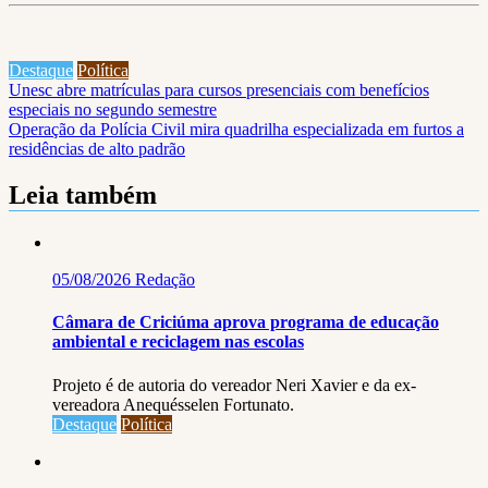
Destaque
Política
Navegação
Unesc abre matrículas para cursos presenciais com benefícios
especiais no segundo semestre
de
Operação da Polícia Civil mira quadrilha especializada em furtos a
Post
residências de alto padrão
Leia também
05/08/2026
Redação
Câmara de Criciúma aprova programa de educação
ambiental e reciclagem nas escolas
Projeto é de autoria do vereador Neri Xavier e da ex-
vereadora Anequésselen Fortunato.
Destaque
Política