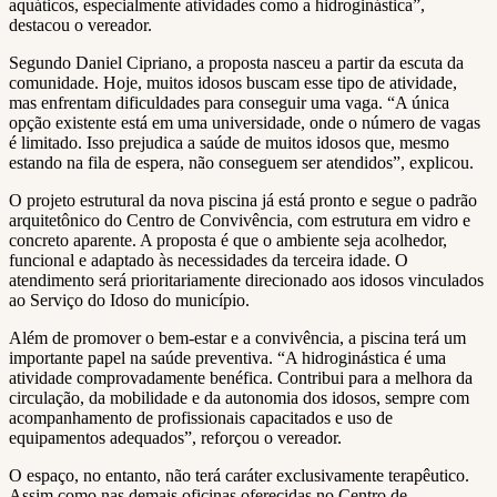
aquáticos, especialmente atividades como a hidroginástica”,
destacou o vereador.
Segundo Daniel Cipriano, a proposta nasceu a partir da escuta da
comunidade. Hoje, muitos idosos buscam esse tipo de atividade,
mas enfrentam dificuldades para conseguir uma vaga. “A única
opção existente está em uma universidade, onde o número de vagas
é limitado. Isso prejudica a saúde de muitos idosos que, mesmo
estando na fila de espera, não conseguem ser atendidos”, explicou.
O projeto estrutural da nova piscina já está pronto e segue o padrão
arquitetônico do Centro de Convivência, com estrutura em vidro e
concreto aparente. A proposta é que o ambiente seja acolhedor,
funcional e adaptado às necessidades da terceira idade. O
atendimento será prioritariamente direcionado aos idosos vinculados
ao Serviço do Idoso do município.
Além de promover o bem-estar e a convivência, a piscina terá um
importante papel na saúde preventiva. “A hidroginástica é uma
atividade comprovadamente benéfica. Contribui para a melhora da
circulação, da mobilidade e da autonomia dos idosos, sempre com
acompanhamento de profissionais capacitados e uso de
equipamentos adequados”, reforçou o vereador.
O espaço, no entanto, não terá caráter exclusivamente terapêutico.
Assim como nas demais oficinas oferecidas no Centro de