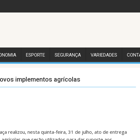
ONOMIA
ESPORTE
SEGURANÇA
VARIEDADES
CONT
ovos implementos agrícolas
a realizou, nesta quinta-feira, 31 de julho, ato de entrega
 agrícolas que serão utilizados para dar suporte aos