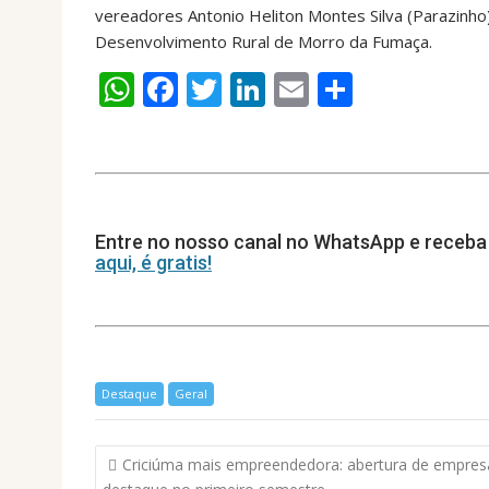
vereadores Antonio Heliton Montes Silva (Parazinh
Desenvolvimento Rural de Morro da Fumaça.
W
F
T
Li
E
S
h
ac
w
n
m
h
at
e
itt
k
ai
ar
s
b
er
e
l
e
A
o
dI
Entre no nosso canal no WhatsApp e receba 
p
o
n
aqui, é gratis!
p
k
Destaque
Geral
Navegação
Criciúma mais empreendedora: abertura de empres
de