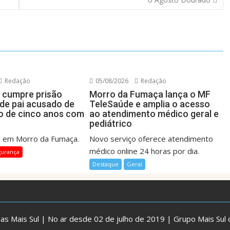
Redação
05/08/2026
Redação
il cumpre prisão
Morro da Fumaça lança o MF
 de pai acusado de
TeleSaúde e amplia o acesso
ho de cinco anos com
ao atendimento médico geral e
pediátrico
u em Morro da Fumaça.
Novo serviço oferece atendimento
médico online 24 horas por dia.
gurança
Destaque
Geral
cias Mais Sul | No ar desde 02 de julho de 2019 | Grupo Mais Sul