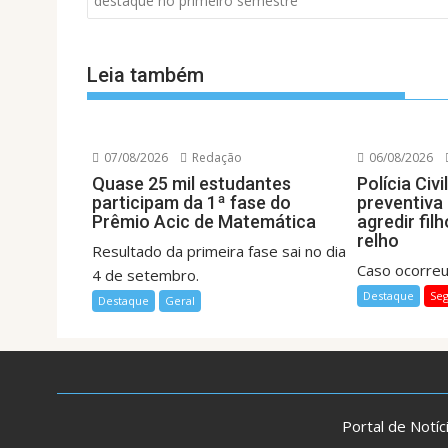
destaque no primeiro semestre
Post
Leia também
07/08/2026
Redação
06/08/2026
Quase 25 mil estudantes
Polícia Civ
participam da 1ª fase do
preventiva
Prêmio Acic de Matemática
agredir fil
relho
Resultado da primeira fase sai no dia
Caso ocorre
4 de setembro.
Destaque
Se
Destaque
Geral
Portal de Notí