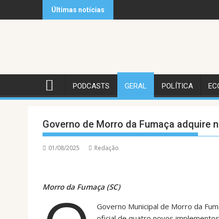
Skip
Últimas notícias
to
content
PODCASTS
GERAL
POLÍTICA
EC
Governo de Morro da Fumaça adquire n
01/08/2025
Redação
Morro da Fumaça (SC)
Governo Municipal de Morro da Fumaç
oficial de quatro novos implementos