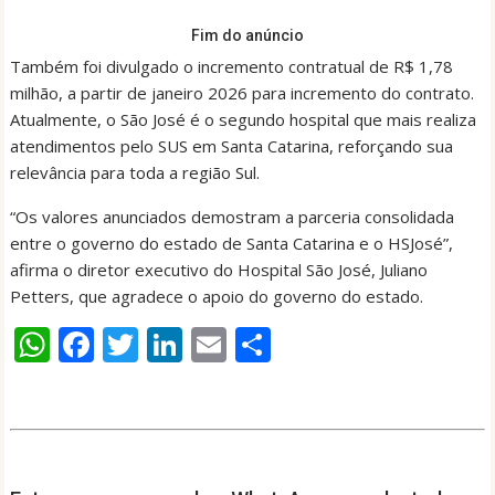
Fim do anúncio
Também foi divulgado o incremento contratual de R$ 1,78
milhão, a partir de janeiro 2026 para incremento do contrato.
Atualmente, o São José é o segundo hospital que mais realiza
atendimentos pelo SUS em Santa Catarina, reforçando sua
relevância para toda a região Sul.
“Os valores anunciados demostram a parceria consolidada
entre o governo do estado de Santa Catarina e o HSJosé”,
afirma o diretor executivo do Hospital São José, Juliano
Petters, que agradece o apoio do governo do estado.
W
F
T
Li
E
S
h
ac
w
n
m
h
at
e
itt
k
ai
ar
s
b
er
e
l
e
A
o
dI