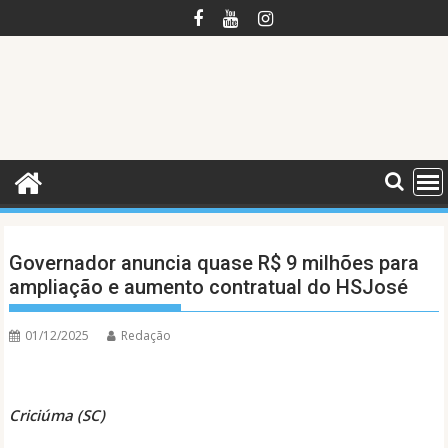
Skip
to
content
Governador anuncia quase R$ 9 milhões para
ampliação e aumento contratual do HSJosé
01/12/2025
Redação
Criciúma (SC)