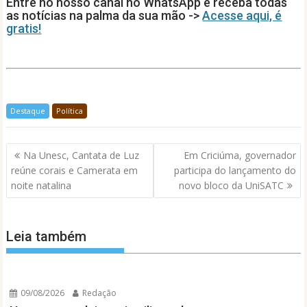
Entre no nosso canal no WhatsApp e receba todas
p
o
n
as notícias na palma da sua mão ->
Acesse aqui, é
gratis!
p
k
Destaque
Política
Navegação
Na Unesc, Cantata de Luz
Em Criciúma, governador
de
reúne corais e Camerata em
participa do lançamento do
Post
noite natalina
novo bloco da UniSATC
Leia também
09/08/2026
Redação