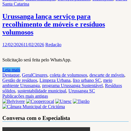
Santa Catarina
Urussanga lança serviço para
recolhimento de móveis e resíduos
volumosos
12/02/2026
11/02/2026
Redação
Solicitação será feita pelo WhatsApp.
Leia mais
Destaque
,
Geral
Cirsures
,
coleta de volumosos
,
descarte de móveis
,
Gestão de resíduos
,
Limpeza Urbana
,
lixo urbano SC
,
meio
ambiente Urussanga
,
programa Urussanga Sustentável
,
Resíduos
sólidos
,
sustentabilidade municipal
,
Urussanga SC
Navegação
Publicações mais antigas
por
posts
Conversa com o Especialista