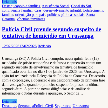
Leia mais
Destaque
apoio a famílias
,
Assistência Social
,
Cocal do Sul
,
convivência familiar
,
Cras
,
desenvolvimento infantil
,
fortalecimento
familiar
,
orientação para pais
,
políticas públicas sociais
,
Santa
Catarina
,
vínculos familiares
Polícia Civil prende segundo suspeito de
tentativa de homicídio em Urussanga
12/02/2026
12/02/2026
Redação
Urussanga (SC) A Polícia Civil cumpriu, nessa quinta-feira (12),
mandados de prisão temporária e de busca e apreensão contra um
segundo suspeito de envolvimento na tentativa de homicídio
qualificado ocorrida no dia 31 de janeiro de 2026, em Urussanga. A
ação foi realizada pela Delegacia de Polícia da Comarca. De acordo
com a corporação, a operação é um desdobramento da primeira fase
da investigação, quando o primeiro suspeito foi preso, na última
segunda-feira. A partir de novas diligências e da análise de
informações obtidas durante a apuração, o Setor de…
Leia mais
Destaque
,
Segurança
Polícia Civil
,
Segurança
,
Urussanga