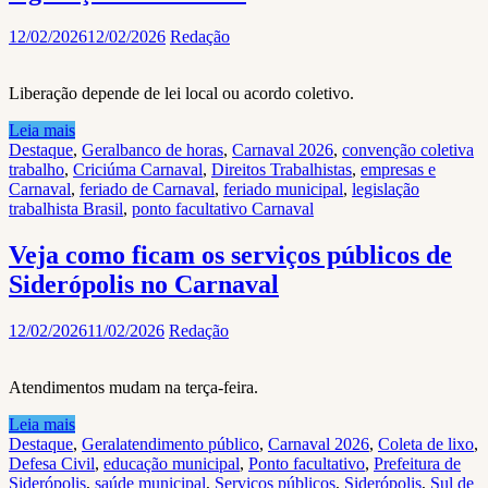
12/02/2026
12/02/2026
Redação
Liberação depende de lei local ou acordo coletivo.
Leia mais
Destaque
,
Geral
banco de horas
,
Carnaval 2026
,
convenção coletiva
trabalho
,
Criciúma Carnaval
,
Direitos Trabalhistas
,
empresas e
Carnaval
,
feriado de Carnaval
,
feriado municipal
,
legislação
trabalhista Brasil
,
ponto facultativo Carnaval
Veja como ficam os serviços públicos de
Siderópolis no Carnaval
12/02/2026
11/02/2026
Redação
Atendimentos mudam na terça-feira.
Leia mais
Destaque
,
Geral
atendimento público
,
Carnaval 2026
,
Coleta de lixo
,
Defesa Civil
,
educação municipal
,
Ponto facultativo
,
Prefeitura de
Siderópolis
,
saúde municipal
,
Serviços públicos
,
Siderópolis
,
Sul de