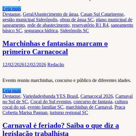
Leia mais
Destaque
,
Geral
Abastecimento de água
,
Casan Sul Catarinense
,
gestão municipal Siderópolis
,
obras de água SC
,
plano municipal de
saneamento
,
rede de abastecimento
,
reservatório R1 R4
,
saneamento
básico SC
,
segurança hídrica
,
Siderópolis SC
Marchinhas e fantasias marcam o
primeiro Carnacocal
12/02/2026
12/02/2026
Redação
Evento reuniu marchinhas, concurso e público de diferentes idades.
Leia mais
Destaque
,
Variedades
banda YES Brasil
,
Carnacocal 2026
,
Carnaval
no Sul de SC
,
Cocal do Sul eventos
,
concurso de fantasia
,
cultura
cocal do sul
,
evento familiar SC
,
marchinhas de Carnaval
,
Praça
Coberta Marisa Pagnan
,
turismo regional SC
Carnaval é feriado? Saiba o que diz a
legislação trabalhista