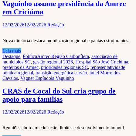
Vaguinho assume presidência da Amrec
em Criciúma
12/02/2026
12/02/2026
Redação
Nova diretoria destaca mobilização regional e pautas estruturantes.
Leia mais
Destaque
,
Política
Amrec Região Carbonífera
,
associação de
municípios SC
,
gestão regional 2026
,
Hospital São José Criciúma
,
prefeitos da Amrec
,
prioridades regionais SC
,
representatividade
política regional
,
transição energética carvão
,
túnel Morro dos
Cavalos
,
Vagner Espíndola Vaguinho
CRAS de Cocal do Sul cria grupo de
apoio para famílias
12/02/2026
12/02/2026
Redação
Reuniões abordam educação, limites e desenvolvimento infantil.