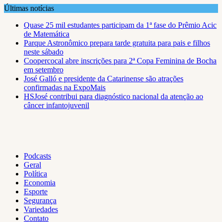
Skip
Últimas notícias
to
Quase 25 mil estudantes participam da 1ª fase do Prêmio Acic
content
de Matemática
Parque Astronômico prepara tarde gratuita para pais e filhos
neste sábado
Coopercocal abre inscrições para 2ª Copa Feminina de Bocha
em setembro
José Galló e presidente da Catarinense são atrações
confirmadas na ExpoMais
HSJosé contribui para diagnóstico nacional da atenção ao
câncer infantojuvenil
Podcasts
Geral
Política
Economia
Esporte
Segurança
Variedades
Contato