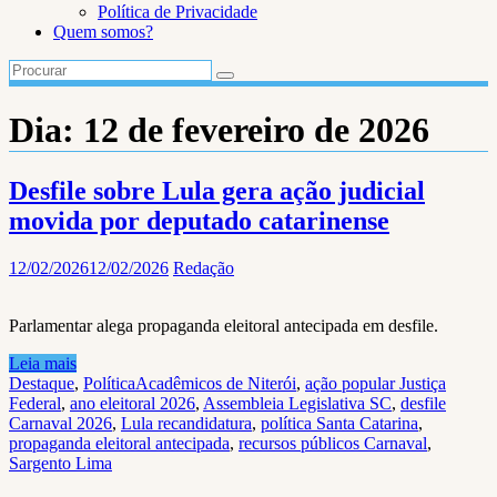
Política de Privacidade
Quem somos?
Dia:
12 de fevereiro de 2026
Desfile sobre Lula gera ação judicial
movida por deputado catarinense
12/02/2026
12/02/2026
Redação
Parlamentar alega propaganda eleitoral antecipada em desfile.
Leia mais
Destaque
,
Política
Acadêmicos de Niterói
,
ação popular Justiça
Federal
,
ano eleitoral 2026
,
Assembleia Legislativa SC
,
desfile
Carnaval 2026
,
Lula recandidatura
,
política Santa Catarina
,
propaganda eleitoral antecipada
,
recursos públicos Carnaval
,
Sargento Lima