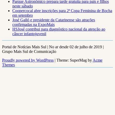
Parque Astronômico prepara tarde gratuita para pais e filhos
neste sábado
Coopercocal abre inscrições para 2ª Copa Feminina de Bocha
em setembro
José Galló e presidente da Catarinense são atrações
confirmadas na ExpoMais
HSJosé contribui para diagnóstico nacional da atenção ao
câncer infantojuvenil
Portal de Notícias Mais Sul | No ar desde 02 de julho de 2019 |
Grupo Mais Sul de Comunicação
Proudly powered by WordPress
|
Theme: SuperMag by
Acme
Themes