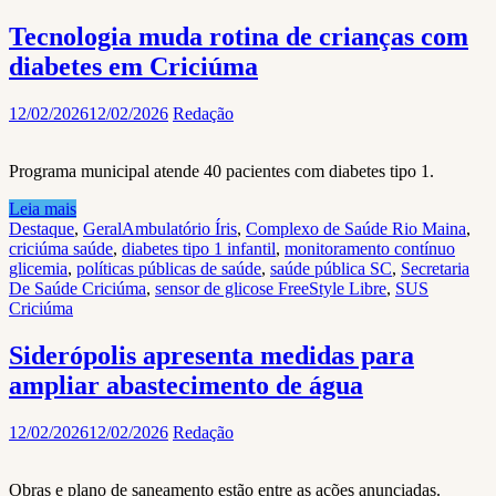
Tecnologia muda rotina de crianças com
diabetes em Criciúma
12/02/2026
12/02/2026
Redação
Programa municipal atende 40 pacientes com diabetes tipo 1.
Leia mais
Destaque
,
Geral
Ambulatório Íris
,
Complexo de Saúde Rio Maina
,
criciúma saúde
,
diabetes tipo 1 infantil
,
monitoramento contínuo
glicemia
,
políticas públicas de saúde
,
saúde pública SC
,
Secretaria
De Saúde Criciúma
,
sensor de glicose FreeStyle Libre
,
SUS
Criciúma
Siderópolis apresenta medidas para
ampliar abastecimento de água
12/02/2026
12/02/2026
Redação
Obras e plano de saneamento estão entre as ações anunciadas.