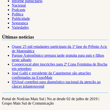
Informe publicitário
Nacional
Podcasts
Política
Publicidade
Segurança
Variedades
Últimas notícias
Quase 25 mil estudantes participam da 1ª fase do Prêmio Acic
de Matemática
Parque Astronômico prepara tarde gratuita para pais e filhos
neste sábado
Coopercocal abre inscrições para 2ª Copa Feminina de Bocha
em setembro
José Galló e presidente da Catarinense são atrações
confirmadas na ExpoMais
HSJosé contribui para diagnóstico nacional da atenção ao
câncer infantojuvenil
Portal de Notícias Mais Sul | No ar desde 02 de julho de 2019 |
Grupo Mais Sul de Comunicação