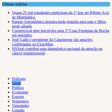
Skip
Últimas notícias
to
Quase 25 mil estudantes participam da 1ª fase do Prêmio Acic
content
de Matemática
Parque Astronômico prepara tarde gratuita para pais e filhos
neste sábado
Coopercocal abre inscrições para 2ª Copa Feminina de Bocha
em setembro
José Galló e presidente da Catarinense são atrações
confirmadas na ExpoMais
HSJosé contribui para diagnóstico nacional da atenção ao
câncer infantojuvenil
Podcasts
Geral
Política
Economia
Esporte
Segurança
Variedades
Contato