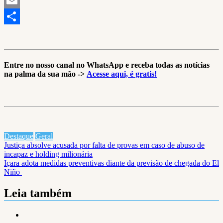
LinkedIn
Email
Share
Entre no nosso canal no WhatsApp e receba todas as notícias
na palma da sua mão ->
Acesse aqui, é gratis!
Destaque
Geral
Navegação
Justiça absolve acusada por falta de provas em caso de abuso de
incapaz e holding milionária
de
Içara adota medidas preventivas diante da previsão de chegada do El
Post
Niño
Leia também