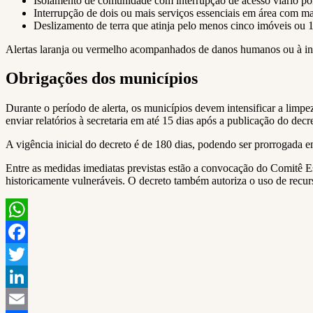
Isolamento de comunidade com interrupção de acesso viário por
Interrupção de dois ou mais serviços essenciais em área com mai
Deslizamento de terra que atinja pelo menos cinco imóveis ou 1
Alertas laranja ou vermelho acompanhados de danos humanos ou à inf
Obrigações dos municípios
Durante o período de alerta, os municípios devem intensificar a limpe
enviar relatórios à secretaria em até 15 dias após a publicação do dec
A vigência inicial do decreto é de 180 dias, podendo ser prorrogada e
Entre as medidas imediatas previstas estão a convocação do Comitê E
historicamente vulneráveis. O decreto também autoriza o uso de recur
WhatsApp
Facebook
Twitter
LinkedIn