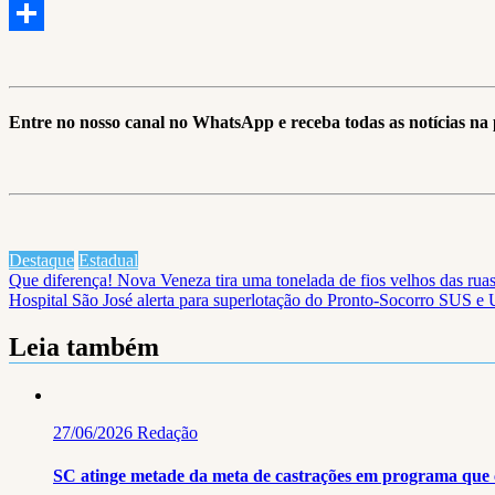
Email
Share
Entre no nosso canal no WhatsApp e receba todas as notícias n
Destaque
Estadual
Navegação
Que diferença! Nova Veneza tira uma tonelada de fios velhos das ruas
Hospital São José alerta para superlotação do Pronto-Socorro SUS e
de
Post
Leia também
27/06/2026
Redação
SC atinge metade da meta de castrações em programa que 