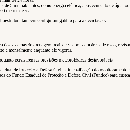
 mais de 24 horas;
s de 5 mil habitantes, como energia elétrica, abastecimento de água ou
00 metros de via.
raestrutura também configuram gatilho para a decretação.
za dos sistemas de drenagem, realizar vistorias em áreas de risco, rev
reto e mensalmente enquanto ele vigorar.
nquanto persistirem as previsões meteorológicas desfavoráveis.
stadual de Proteção e Defesa Civil, a intensificação do monitoramento
sos do Fundo Estadual de Proteção e Defesa Civil (Fundec) para custear