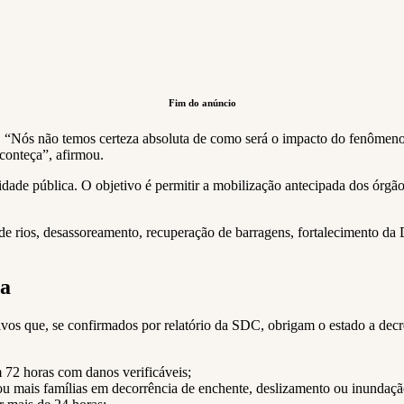
Fim do anúncio
o. “Nós não temos certeza absoluta de como será o impacto do fenômeno
aconteça”, afirmou.
dade pública. O objetivo é permitir a mobilização antecipada dos órgão
de rios, desassoreamento, recuperação de barragens, fortalecimento da D
ia
tivos que, se confirmados por relatório da SDC, obrigam o estado a decr
2 horas com danos verificáveis;
u mais famílias em decorrência de enchente, deslizamento ou inundaçã