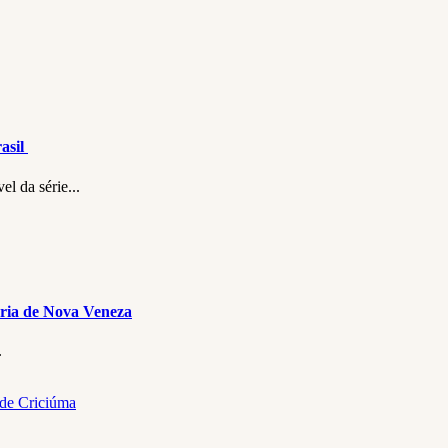
asil
l da série...
ória de Nova Veneza
.