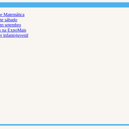
de Matemática
ste sábado
em setembro
as na ExpoMais
r infantojuvenil