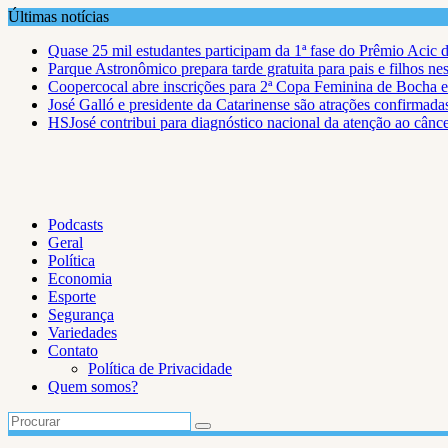
Skip
Últimas notícias
to
Quase 25 mil estudantes participam da 1ª fase do Prêmio Acic 
content
Parque Astronômico prepara tarde gratuita para pais e filhos ne
Coopercocal abre inscrições para 2ª Copa Feminina de Bocha 
José Galló e presidente da Catarinense são atrações confirmad
HSJosé contribui para diagnóstico nacional da atenção ao cânce
Podcasts
Geral
Política
Economia
Esporte
Segurança
Variedades
Contato
Política de Privacidade
Quem somos?