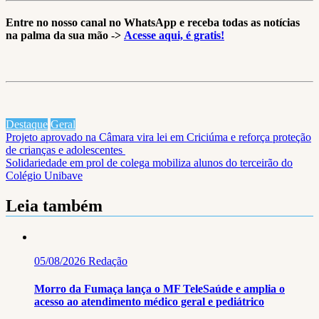
Entre no nosso canal no WhatsApp e receba todas as notícias
na palma da sua mão ->
Acesse aqui, é gratis!
Destaque
Geral
Navegação
Projeto aprovado na Câmara vira lei em Criciúma e reforça proteção
de crianças e adolescentes
de
Solidariedade em prol de colega mobiliza alunos do terceirão do
Post
Colégio Unibave
Leia também
05/08/2026
Redação
Morro da Fumaça lança o MF TeleSaúde e amplia o
acesso ao atendimento médico geral e pediátrico