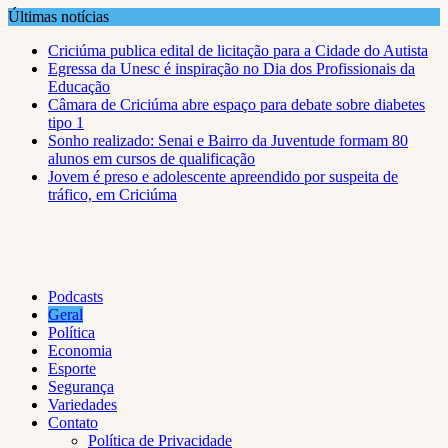
Skip
Últimas notícias
to
Criciúma publica edital de licitação para a Cidade do Autista
content
Egressa da Unesc é inspiração no Dia dos Profissionais da
Educação
Câmara de Criciúma abre espaço para debate sobre diabetes
tipo 1
Sonho realizado: Senai e Bairro da Juventude formam 80
alunos em cursos de qualificação
Jovem é preso e adolescente apreendido por suspeita de
tráfico, em Criciúma
Podcasts
Geral
Política
Economia
Esporte
Segurança
Variedades
Contato
Política de Privacidade