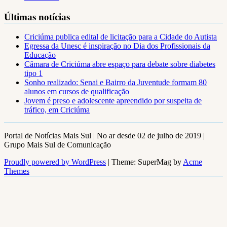
Últimas notícias
Criciúma publica edital de licitação para a Cidade do Autista
Egressa da Unesc é inspiração no Dia dos Profissionais da
Educação
Câmara de Criciúma abre espaço para debate sobre diabetes
tipo 1
Sonho realizado: Senai e Bairro da Juventude formam 80
alunos em cursos de qualificação
Jovem é preso e adolescente apreendido por suspeita de
tráfico, em Criciúma
Portal de Notícias Mais Sul | No ar desde 02 de julho de 2019 |
Grupo Mais Sul de Comunicação
Proudly powered by WordPress
|
Theme: SuperMag by
Acme
Themes