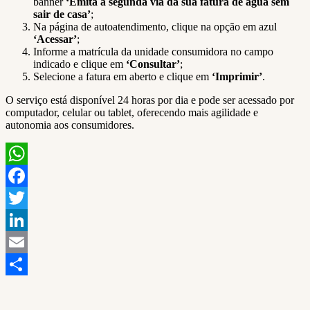
banner
‘Emita a segunda via da sua fatura de água sem
sair de casa’
;
Na página de autoatendimento, clique na opção em azul
‘Acessar’
;
Informe a matrícula da unidade consumidora no campo
indicado e clique em
‘Consultar’
;
Selecione a fatura em aberto e clique em
‘Imprimir’
.
O serviço está disponível 24 horas por dia e pode ser acessado por
computador, celular ou tablet, oferecendo mais agilidade e
autonomia aos consumidores.
WhatsApp
Facebook
Twitter
LinkedIn
Email
Share