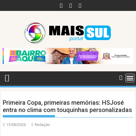
Skip
to
content
Primeira Copa, primeiras memórias: HSJosé
entra no clima com touquinhas personalizadas
15/06/2026
Redação