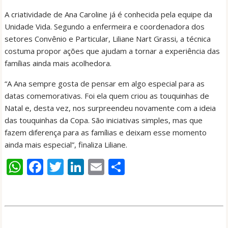
A criatividade de Ana Caroline já é conhecida pela equipe da
Unidade Vida. Segundo a enfermeira e coordenadora dos
setores Convênio e Particular, Liliane Nart Grassi, a técnica
costuma propor ações que ajudam a tornar a experiência das
famílias ainda mais acolhedora.
“A Ana sempre gosta de pensar em algo especial para as
datas comemorativas. Foi ela quem criou as touquinhas de
Natal e, desta vez, nos surpreendeu novamente com a ideia
das touquinhas da Copa. São iniciativas simples, mas que
fazem diferença para as famílias e deixam esse momento
ainda mais especial”, finaliza Liliane.
W
F
T
Li
E
S
h
ac
w
n
m
h
at
e
itt
k
ai
ar
s
b
er
e
l
e