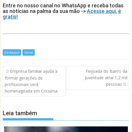
A
o
dI
Entre no nosso canal no WhatsApp e receba todas
p
o
n
as notícias na palma da sua mão ->
Acesse aqui, é
gratis!
p
k
Destaque
Geral
Navegação
Empresa familiar ajuda a
Feijoada do Bairro da
de
Juventude atrai 1,2 mil
formar gerações de
Post
pessoas
profissionais será
homenageada em Criciúma
Leia também