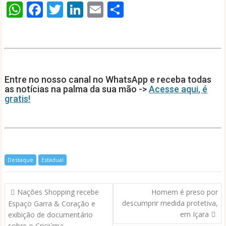
W
F
T
Li
E
S
h
ac
w
n
m
h
at
e
itt
k
ai
ar
s
b
er
e
l
e
A
o
dI
Entre no nosso canal no WhatsApp e receba todas
p
o
n
as notícias na palma da sua mão ->
Acesse aqui, é
gratis!
p
k
Destaque
Estadual
Navegação
Nações Shopping recebe
Homem é preso por
de
descumprir medida protetiva,
Espaço Garra & Coração e
Post
em Içara
exibição de documentário
sobre o Criciúma