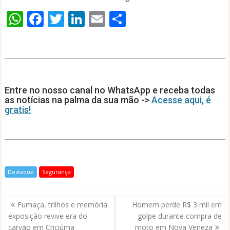
W
F
T
Li
E
S
h
ac
w
n
m
h
at
e
itt
k
ai
ar
s
b
er
e
l
e
A
o
dI
Entre no nosso canal no WhatsApp e receba todas
p
o
n
as notícias na palma da sua mão ->
Acesse aqui, é
gratis!
p
k
Destaque
Segurança
Navegação
Fumaça, trilhos e memória:
Homem perde R$ 3 mil em
de
exposição revive era do
golpe durante compra de
Post
carvão em Criciúma
moto em Nova Veneza