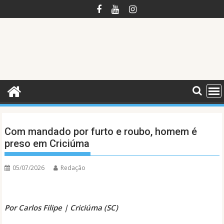
Skip
to
content
Com mandado por furto e roubo, homem é
preso em Criciúma
05/07/2026
Redação
Por Carlos Filipe | Criciúma (SC)