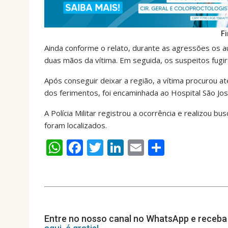
F
Ainda conforme o relato, durante as agressões os 
duas mãos da vítima. Em seguida, os suspeitos fug
Após conseguir deixar a região, a vítima procurou 
dos ferimentos, foi encaminhada ao Hospital São Jo
A Polícia Militar registrou a ocorrência e realizou b
foram localizados.
W
F
T
Li
E
S
h
ac
w
n
m
h
at
e
itt
k
ai
ar
s
b
er
e
l
e
A
o
dI
Entre no nosso canal no WhatsApp e receba 