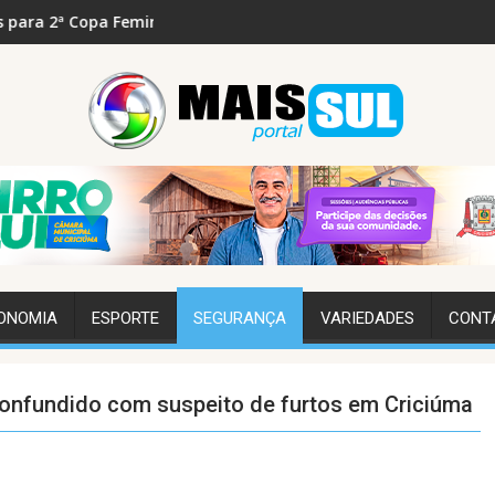
Copa Feminina de Bocha em setembro
José Galló e presidente da Catarinense são atraç
ONOMIA
ESPORTE
SEGURANÇA
VARIEDADES
CONT
nfundido com suspeito de furtos em Criciúma