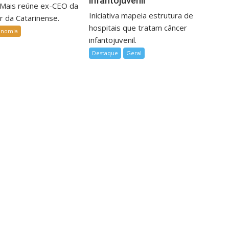
infantojuvenil
Mais reúne ex-CEO da
Iniciativa mapeia estrutura de
r da Catarinense.
hospitais que tratam câncer
onomia
infantojuvenil.
Destaque
Geral