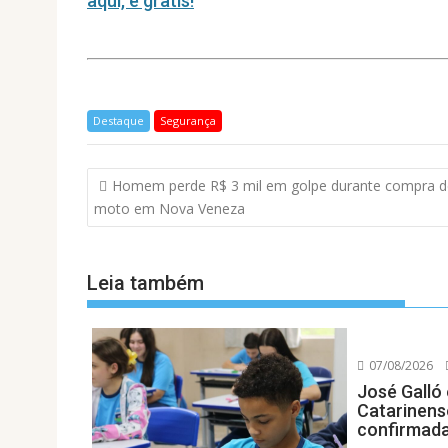
p
o
n
aqui, é gratis!
p
k
Destaque
Segurança
Navegação
Homem perde R$ 3 mil em golpe durante compra d
de
moto em Nova Veneza
Post
Leia também
07/08/2026
José Galló 
Catarinens
confirmad