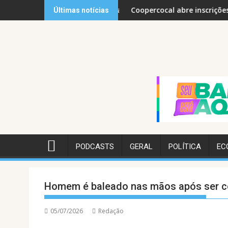
Skip
 tarde gratuita para pais e filhos neste sábado
Coopercocal abre inscrições para 2ª 
Últimas notícias
to
content
PODCASTS
GERAL
POLÍTICA
EC
Homem é baleado nas mãos após ser co
05/07/2026
Redação