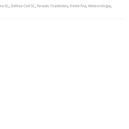
,
,
,
,
,
ima SC
Defesa Civil SC
feriado Tiradentes
frente fria
Meteorologia