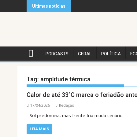
Skip
Últimas notícias
to
content
PODCASTS
GERAL
POLÍTICA
EC
Tag:
amplitude térmica
Calor de até 33°C marca o feriadão ante
17/04/2026
Redação
Sol predomina, mas frente fria muda cenário.
LEIA MAIS