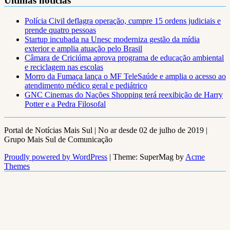
Últimas notícias
Polícia Civil deflagra operação, cumpre 15 ordens judiciais e
prende quatro pessoas
Startup incubada na Unesc moderniza gestão da mídia
exterior e amplia atuação pelo Brasil
Câmara de Criciúma aprova programa de educação ambiental
e reciclagem nas escolas
Morro da Fumaça lança o MF TeleSaúde e amplia o acesso ao
atendimento médico geral e pediátrico
GNC Cinemas do Nações Shopping terá reexibição de Harry
Potter e a Pedra Filosofal
Portal de Notícias Mais Sul | No ar desde 02 de julho de 2019 |
Grupo Mais Sul de Comunicação
Proudly powered by WordPress
|
Theme: SuperMag by
Acme
Themes