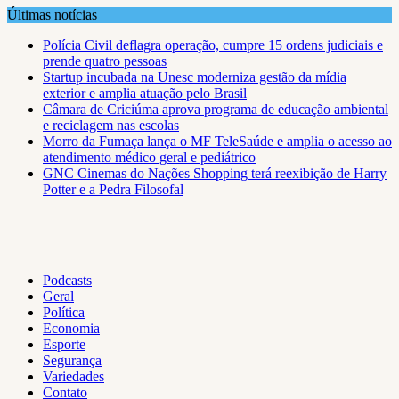
Skip
Últimas notícias
to
Polícia Civil deflagra operação, cumpre 15 ordens judiciais e
content
prende quatro pessoas
Startup incubada na Unesc moderniza gestão da mídia
exterior e amplia atuação pelo Brasil
Câmara de Criciúma aprova programa de educação ambiental
e reciclagem nas escolas
Morro da Fumaça lança o MF TeleSaúde e amplia o acesso ao
atendimento médico geral e pediátrico
GNC Cinemas do Nações Shopping terá reexibição de Harry
Potter e a Pedra Filosofal
Podcasts
Geral
Política
Economia
Esporte
Segurança
Variedades
Contato