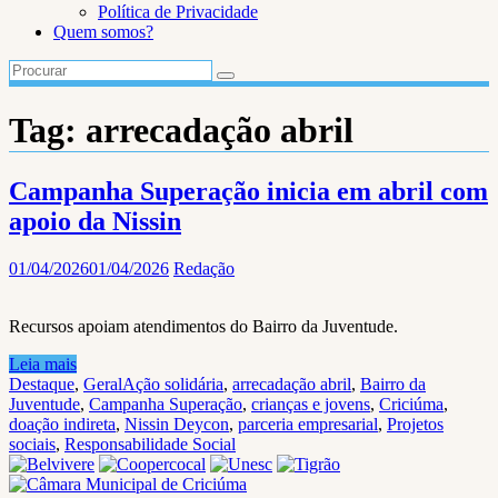
Política de Privacidade
Quem somos?
Tag:
arrecadação abril
Campanha Superação inicia em abril com
apoio da Nissin
01/04/2026
01/04/2026
Redação
Recursos apoiam atendimentos do Bairro da Juventude.
Leia mais
Destaque
,
Geral
Ação solidária
,
arrecadação abril
,
Bairro da
Juventude
,
Campanha Superação
,
crianças e jovens
,
Criciúma
,
doação indireta
,
Nissin Deycon
,
parceria empresarial
,
Projetos
sociais
,
Responsabilidade Social