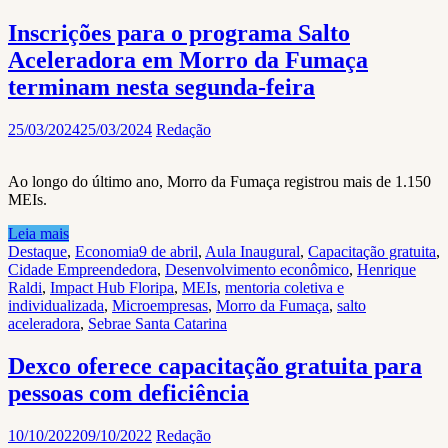
Inscrições para o programa Salto
Aceleradora em Morro da Fumaça
terminam nesta segunda-feira
25/03/2024
25/03/2024
Redação
Ao longo do último ano, Morro da Fumaça registrou mais de 1.150
MEIs.
Leia mais
Destaque
,
Economia
9 de abril
,
Aula Inaugural
,
Capacitação gratuita
,
Cidade Empreendedora
,
Desenvolvimento econômico
,
Henrique
Raldi
,
Impact Hub Floripa
,
MEIs
,
mentoria coletiva e
individualizada
,
Microempresas
,
Morro da Fumaça
,
salto
aceleradora
,
Sebrae Santa Catarina
Dexco oferece capacitação gratuita para
pessoas com deficiência
10/10/2022
09/10/2022
Redação