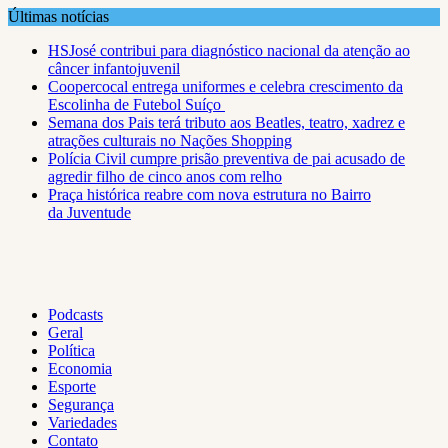
Skip
Últimas notícias
to
HSJosé contribui para diagnóstico nacional da atenção ao
content
câncer infantojuvenil
Coopercocal entrega uniformes e celebra crescimento da
Escolinha de Futebol Suíço
Semana dos Pais terá tributo aos Beatles, teatro, xadrez e
atrações culturais no Nações Shopping
Polícia Civil cumpre prisão preventiva de pai acusado de
agredir filho de cinco anos com relho
Praça histórica reabre com nova estrutura no Bairro
da Juventude
Podcasts
Geral
Política
Economia
Esporte
Segurança
Variedades
Contato