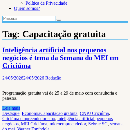
Política de Privacidade
Quem somos?
Tag:
Capacitação gratuita
Inteligência artificial nos pequenos
negócios é tema da Semana do MEI em
Criciúma
24/05/2026
24/05/2026
Redação
Programação gratuita vai de 25 a 29 de maio com consultoria e
palestra.
Leia mais
Destaque
,
Economia
Capacitação gratuita
,
CNPJ Criciúma
,
Criciúma empreendedorismo
,
inteligência artificial pequenos
negócios
,
MEI Criciúma
,
microempreendedor
,
Sebrae SC
,
semana
do mei
,
Vagner Espíndola