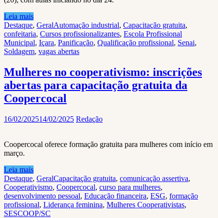
Leia mais
Destaque
,
Geral
Automação industrial
,
Capacitação gratuita
,
confeitaria
,
Cursos profissionalizantes
,
Escola Profissional
Municipal
,
Içara
,
Panificação
,
Qualificação profissional
,
Senai
,
Soldagem
,
vagas abertas
Mulheres no cooperativismo: inscrições
abertas para capacitação gratuita da
Coopercocal
16/02/2025
14/02/2025
Redação
Coopercocal oferece formação gratuita para mulheres com início em
março.
Leia mais
Destaque
,
Geral
Capacitação gratuita
,
comunicação assertiva
,
Cooperativismo
,
Coopercocal
,
curso para mulheres
,
desenvolvimento pessoal
,
Educação financeira
,
ESG
,
formação
profissional
,
Liderança feminina
,
Mulheres Cooperativistas
,
SESCOOP/SC