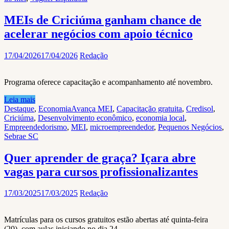
MEIs de Criciúma ganham chance de
acelerar negócios com apoio técnico
17/04/2026
17/04/2026
Redação
Programa oferece capacitação e acompanhamento até novembro.
Leia mais
Destaque
,
Economia
Avança MEI
,
Capacitação gratuita
,
Credisol
,
Criciúma
,
Desenvolvimento econômico
,
economia local
,
Empreendedorismo
,
MEI
,
microempreendedor
,
Pequenos Negócios
,
Sebrae SC
Quer aprender de graça? Içara abre
vagas para cursos profissionalizantes
17/03/2025
17/03/2025
Redação
Matrículas para os cursos gratuitos estão abertas até quinta-feira
(20), com aulas iniciando no dia 24.