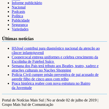
Informe publicitário
Nacional
Podcasts
Política
Publicidade
Segurança
Variedades
Últimas notícias
HSJosé contribui para diagnóstico nacional da atenção ao
câncer infantojuvenil
Coopercocal entrega uniformes e celebra crescimento da
Escolinha de Futebol Suíço
Semana dos Pais terá tributo aos Beatles, teatro, xadrez e
atrações culturais no Nações Shopping
Polícia Civil cumpre prisão preventiva de pai acusado de
agredir filho de cinco anos com relho
Praça histórica reabre com nova estrutura no Bairro
da Juventude
Portal de Notícias Mais Sul | No ar desde 02 de julho de 2019 |
Grupo Mais Sul de Comunicação