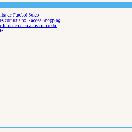
inha de Futebol Suíço
ções culturais no Nações Shopping
r filho de cinco anos com relho
de