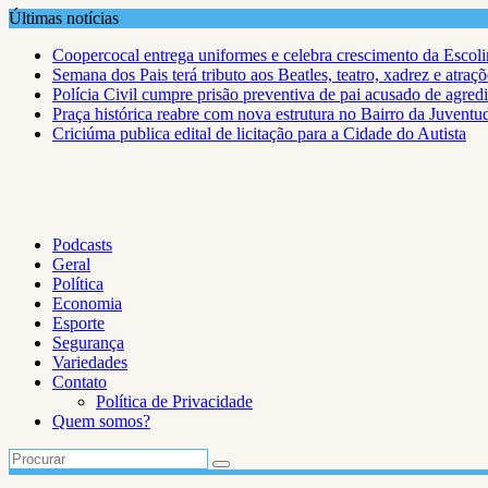
Skip
Últimas notícias
to
Coopercocal entrega uniformes e celebra crescimento da Escol
content
Semana dos Pais terá tributo aos Beatles, teatro, xadrez e atra
Polícia Civil cumpre prisão preventiva de pai acusado de agredi
Praça histórica reabre com nova estrutura no Bairro da Juventu
Criciúma publica edital de licitação para a Cidade do Autista
Podcasts
Geral
Política
Economia
Esporte
Segurança
Variedades
Contato
Política de Privacidade
Quem somos?