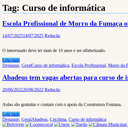
Tag:
Curso de informática
Escola Profissional de Morro da Fumaça of
14/07/2025
14/07/2025
Redação
O interessado deve ter mais de 10 anos e ser alfabetizado.
Leia mais
Destaque
,
Geral
Curso de informática
,
Escola Profissional
,
Morro da 
Abadeus tem vagas abertas para curso de i
20/06/2022
20/06/2022
Redação
Aulas são gratuitas e contam com o apoio da Construtora Fontana.
Leia mais
Destaque
,
Geral
Abadeus
,
Criciúma
,
Curso de informática