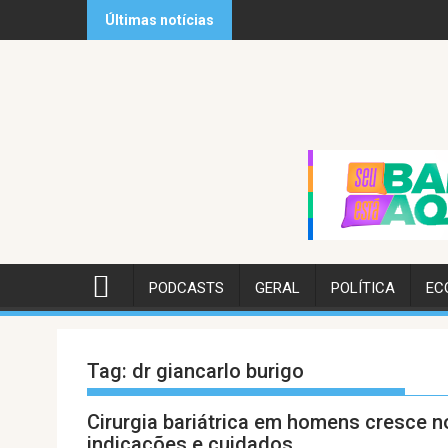
Skip
Últimas notícias
to
content
PODCASTS
GERAL
POLÍTICA
EC
Tag:
dr giancarlo burigo
Cirurgia bariátrica em homens cresce no
indicações e cuidados