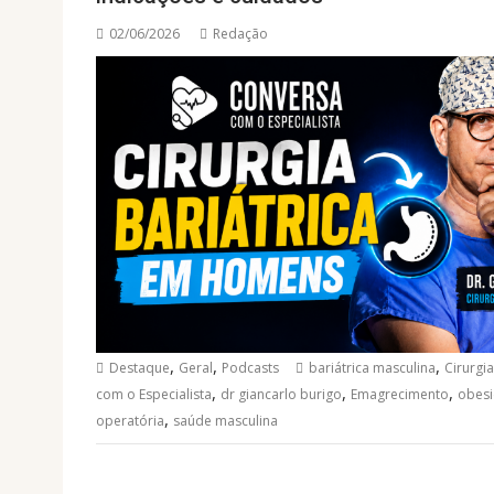
02/06/2026
Redação
,
,
,
Destaque
Geral
Podcasts
bariátrica masculina
Cirurgia
,
,
,
com o Especialista
dr giancarlo burigo
Emagrecimento
obesi
,
operatória
saúde masculina