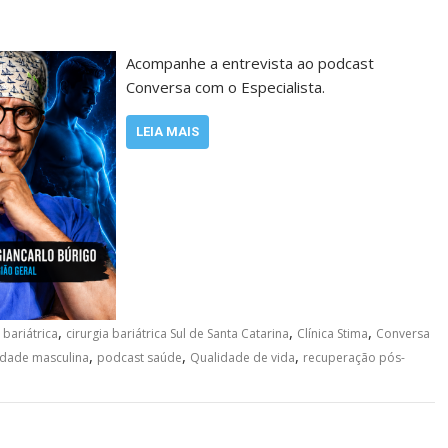
Acompanhe a entrevista ao podcast
Conversa com o Especialista.
LEIA MAIS
,
,
,
 bariátrica
cirurgia bariátrica Sul de Santa Catarina
Clínica Stima
Conversa
,
,
,
dade masculina
podcast saúde
Qualidade de vida
recuperação pós-