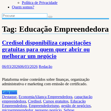
Política de Privacidade
Quem somos?
Tag:
Educação Empreendedora
Credisol disponibiliza capacitações
gratuitas para quem quer abrir ou
melhorar um negócio
06/03/2026
06/03/2026
Redação
Plataforma reúne conteúdos sobre finanças, organização
administrativa e marketing com emissão de certificado.
Leia mais
Destaque
,
Economia
Aliança Empreendedora
,
capacitação
empreendedora
,
Credisol
,
Cursos gratuitos
,
Educação
Empreendedora
,
Empreendedorismo
,
gestão de negócios
,
microempreendedor
,
pequeno negócio
,
Sebrae