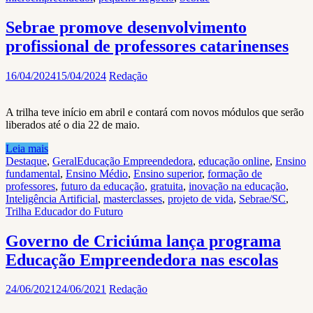
Sebrae promove desenvolvimento
profissional de professores catarinenses
16/04/2024
15/04/2024
Redação
A trilha teve início em abril e contará com novos módulos que serão
liberados até o dia 22 de maio.
Leia mais
Destaque
,
Geral
Educação Empreendedora
,
educação online
,
Ensino
fundamental
,
Ensino Médio
,
Ensino superior
,
formação de
professores
,
futuro da educação
,
gratuita
,
inovação na educação
,
Inteligência Artificial
,
masterclasses
,
projeto de vida
,
Sebrae/SC
,
Trilha Educador do Futuro
Governo de Criciúma lança programa
Educação Empreendedora nas escolas
24/06/2021
24/06/2021
Redação