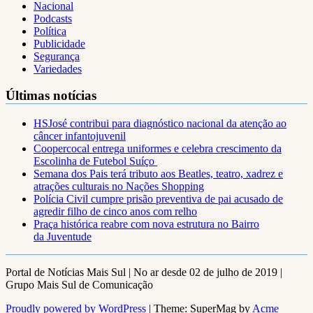
Nacional
Podcasts
Política
Publicidade
Segurança
Variedades
Últimas notícias
HSJosé contribui para diagnóstico nacional da atenção ao
câncer infantojuvenil
Coopercocal entrega uniformes e celebra crescimento da
Escolinha de Futebol Suíço
Semana dos Pais terá tributo aos Beatles, teatro, xadrez e
atrações culturais no Nações Shopping
Polícia Civil cumpre prisão preventiva de pai acusado de
agredir filho de cinco anos com relho
Praça histórica reabre com nova estrutura no Bairro
da Juventude
Portal de Notícias Mais Sul | No ar desde 02 de julho de 2019 |
Grupo Mais Sul de Comunicação
Proudly powered by WordPress
|
Theme: SuperMag by
Acme