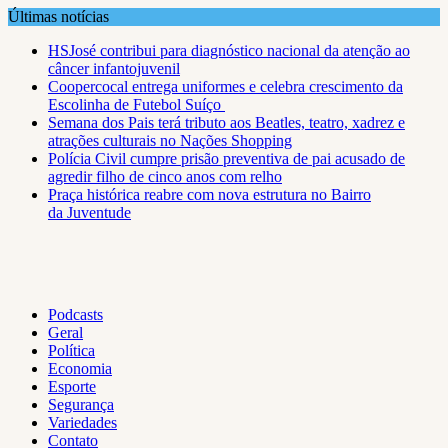
Skip
Últimas notícias
to
HSJosé contribui para diagnóstico nacional da atenção ao
content
câncer infantojuvenil
Coopercocal entrega uniformes e celebra crescimento da
Escolinha de Futebol Suíço
Semana dos Pais terá tributo aos Beatles, teatro, xadrez e
atrações culturais no Nações Shopping
Polícia Civil cumpre prisão preventiva de pai acusado de
agredir filho de cinco anos com relho
Praça histórica reabre com nova estrutura no Bairro
da Juventude
Podcasts
Geral
Política
Economia
Esporte
Segurança
Variedades
Contato