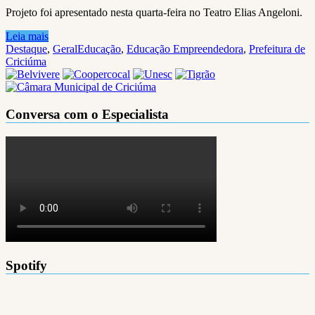
Projeto foi apresentado nesta quarta-feira no Teatro Elias Angeloni.
Leia mais
Destaque
,
Geral
Educação
,
Educação Empreendedora
,
Prefeitura de
Criciúma
Conversa com o Especialista
Spotify