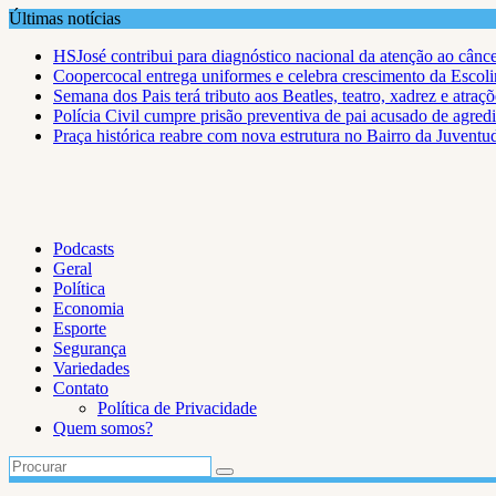
Skip
Últimas notícias
to
HSJosé contribui para diagnóstico nacional da atenção ao cânce
content
Coopercocal entrega uniformes e celebra crescimento da Escol
Semana dos Pais terá tributo aos Beatles, teatro, xadrez e atra
Polícia Civil cumpre prisão preventiva de pai acusado de agredi
Praça histórica reabre com nova estrutura no Bairro da Juventu
Podcasts
Geral
Política
Economia
Esporte
Segurança
Variedades
Contato
Política de Privacidade
Quem somos?