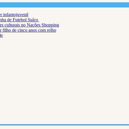
r infantojuvenil
inha de Futebol Suíço
ções culturais no Nações Shopping
r filho de cinco anos com relho
de