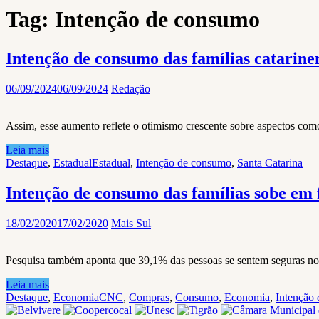
Tag:
Intenção de consumo
Intenção de consumo das famílias catarine
06/09/2024
06/09/2024
Redação
Assim, esse aumento reflete o otimismo crescente sobre aspectos co
Leia mais
Destaque
,
Estadual
Estadual
,
Intenção de consumo
,
Santa Catarina
Intenção de consumo das famílias sobe em 
18/02/2020
17/02/2020
Mais Sul
Pesquisa também aponta que 39,1% das pessoas se sentem seguras n
Leia mais
Destaque
,
Economia
CNC
,
Compras
,
Consumo
,
Economia
,
Intenção