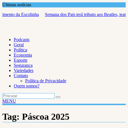
Skip
Últimas notícias
to
a
Semana dos Pais terá tributo aos Beatles, teatro, xadrez e atrações
content
culturais no Nações Shopping
Podcasts
Geral
Política
Economia
Esporte
Segurança
Variedades
Contato
Política de Privacidade
Quem somos?
MENU
Tag:
Páscoa 2025