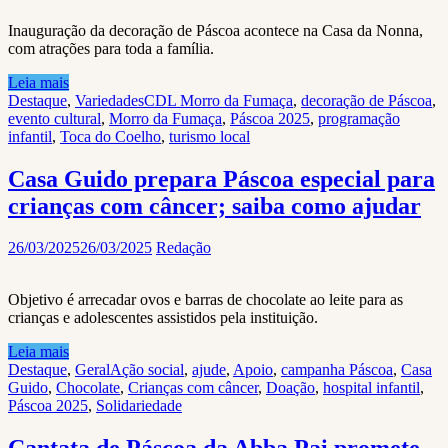
Inauguração da decoração de Páscoa acontece na Casa da Nonna,
com atrações para toda a família.
Leia mais
Destaque
,
Variedades
CDL Morro da Fumaça
,
decoração de Páscoa
,
evento cultural
,
Morro da Fumaça
,
Páscoa 2025
,
programação
infantil
,
Toca do Coelho
,
turismo local
Casa Guido prepara Páscoa especial para
crianças com câncer; saiba como ajudar
26/03/2025
26/03/2025
Redação
Objetivo é arrecadar ovos e barras de chocolate ao leite para as
crianças e adolescentes assistidos pela instituição.
Leia mais
Destaque
,
Geral
Ação social
,
ajude
,
Apoio
,
campanha Páscoa
,
Casa
Guido
,
Chocolate
,
Crianças com câncer
,
Doação
,
hospital infantil
,
Páscoa 2025
,
Solidariedade