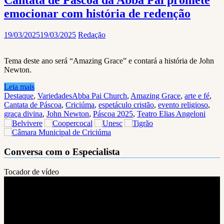
Cantata de Páscoa da Abba Pai promete
emocionar com história de redenção
19/03/2025
19/03/2025
Redação
Tema deste ano será “Amazing Grace” e contará a história de John
Newton.
Leia mais
Destaque
,
Variedades
Abba Pai Church
,
Amazing Grace
,
arte e fé
,
Cantata de Páscoa
,
Criciúma
,
espetáculo cristão
,
evento religioso
,
graça divina
,
John Newton
,
Páscoa 2025
,
Teatro Elias Angeloni
Conversa com o Especialista
Tocador de vídeo