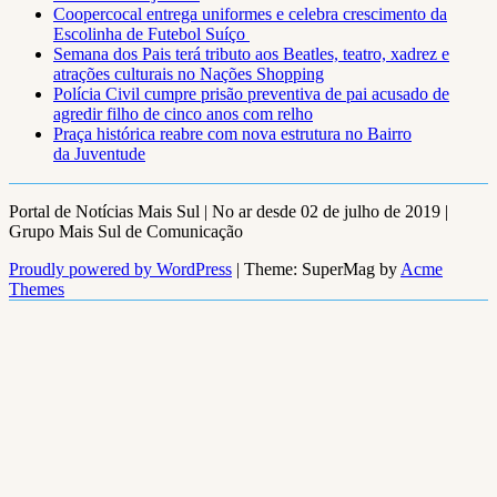
Coopercocal entrega uniformes e celebra crescimento da
Escolinha de Futebol Suíço
Semana dos Pais terá tributo aos Beatles, teatro, xadrez e
atrações culturais no Nações Shopping
Polícia Civil cumpre prisão preventiva de pai acusado de
agredir filho de cinco anos com relho
Praça histórica reabre com nova estrutura no Bairro
da Juventude
Portal de Notícias Mais Sul | No ar desde 02 de julho de 2019 |
Grupo Mais Sul de Comunicação
Proudly powered by WordPress
|
Theme: SuperMag by
Acme
Themes