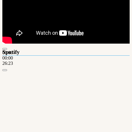
Spotify
00:00
00:00
26:23