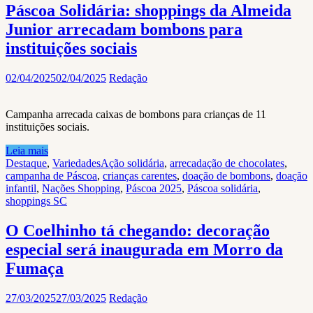
Páscoa Solidária: shoppings da Almeida
Junior arrecadam bombons para
instituições sociais
02/04/2025
02/04/2025
Redação
Campanha arrecada caixas de bombons para crianças de 11
instituições sociais.
Leia mais
Destaque
,
Variedades
Ação solidária
,
arrecadação de chocolates
,
campanha de Páscoa
,
crianças carentes
,
doação de bombons
,
doação
infantil
,
Nações Shopping
,
Páscoa 2025
,
Páscoa solidária
,
shoppings SC
O Coelhinho tá chegando: decoração
especial será inaugurada em Morro da
Fumaça
27/03/2025
27/03/2025
Redação