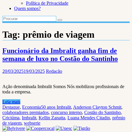
Política de Privacidade
Quem somos?
Tag:
prêmio de viagem
Funcionário da Imbralit ganha fim de
semana de luxo no Costão do Santinho
20/03/2025
19/03/2025
Redação
Ação denominada Imbralit Somos Nós mobilizou profissionais de
toda a empresa.
Leia mais
Destaque
,
Economia
50 anos Imbralit
,
Anderson Clayton Schmit
,
colaboradores premiados
,
concurso interno
,
Costão do Santinho
,
Criciúma
,
Imbralit
,
Kellin Zanatta
,
Luana Mendes Citadin
,
prêmio
de viagem
,
webserie