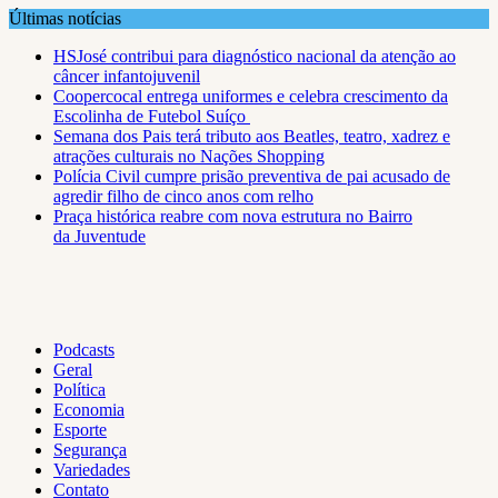
Skip
Últimas notícias
to
HSJosé contribui para diagnóstico nacional da atenção ao
content
câncer infantojuvenil
Coopercocal entrega uniformes e celebra crescimento da
Escolinha de Futebol Suíço
Semana dos Pais terá tributo aos Beatles, teatro, xadrez e
atrações culturais no Nações Shopping
Polícia Civil cumpre prisão preventiva de pai acusado de
agredir filho de cinco anos com relho
Praça histórica reabre com nova estrutura no Bairro
da Juventude
Podcasts
Geral
Política
Economia
Esporte
Segurança
Variedades
Contato