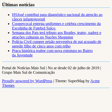
Últimas notícias
HSJosé contribui para diagnóstico nacional da atenção ao
câncer infantojuvenil
Coopercocal entrega uniformes e celebra crescimento da
Escolinha de Futebol Suíço
Semana dos Pais terá tributo aos Beatles, teatro, xadrez e
atrações culturais no Nações Shopping
Polícia Civil cumpre prisão preventiva de pai acusado de
agredir filho de cinco anos com relho
Praça histórica reabre com nova estrutura no Bairro
da Juventude
Portal de Notícias Mais Sul | No ar desde 02 de julho de 2019 |
Grupo Mais Sul de Comunicação
Proudly powered by WordPress
|
Theme: SuperMag by
Acme
Themes