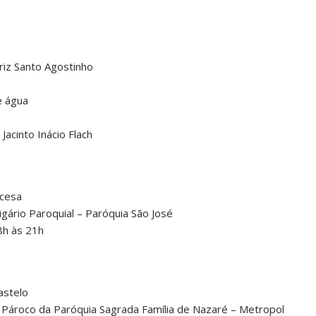
triz Santo Agostinho
e água
Jacinto Inácio Flach
ncesa
Vigário Paroquial – Paróquia São José
18h às 21h
astelo
, Pároco da Paróquia Sagrada Família de Nazaré – Metropol