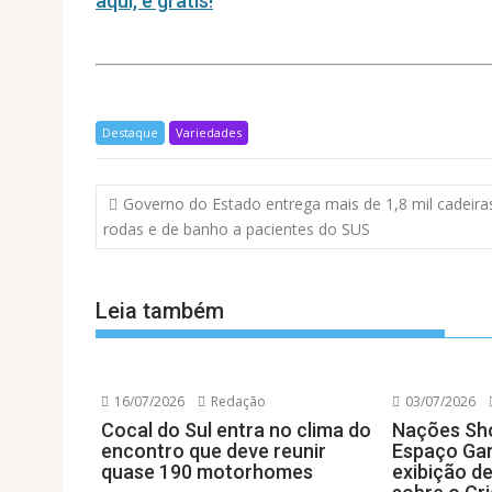
p
o
n
aqui, é gratis!
p
k
Destaque
Variedades
Navegação
Governo do Estado entrega mais de 1,8 mil cadeira
de
rodas e de banho a pacientes do SUS
Post
Leia também
16/07/2026
Redação
03/07/2026
Cocal do Sul entra no clima do
Nações Sh
encontro que deve reunir
Espaço Gar
quase 190 motorhomes
exibição d