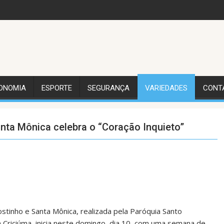
ONOMIA
ESPORTE
SEGURANÇA
VARIEDADES
CONT
nta Mônica celebra o “Coração Inquieto”
stinho e Santa Mônica, realizada pela Paróquia Santo
m Criciúma, inicia neste domingo, dia 10, com uma semana de