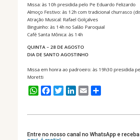
Missa: às 10h presidida pelo Pe Eduardo Felizardo
Almoço Festivo: às 12h com tradicional churrasco (dis
Atração Musical: Rafael Golçalves
Binguinho: às 14h no Salão Paroquial
Café Santa Mônica: às 14h
QUINTA – 28 DE AGOSTO
DIA DE SANTO AGOSTINHO
Missa em honra ao padroeiro: às 19h30 presidida pe
Moretti
W
F
T
Li
E
S
h
ac
w
n
m
h
at
e
itt
k
ai
ar
s
b
er
e
l
e
A
o
dI
Entre no nosso canal no WhatsApp e receba 