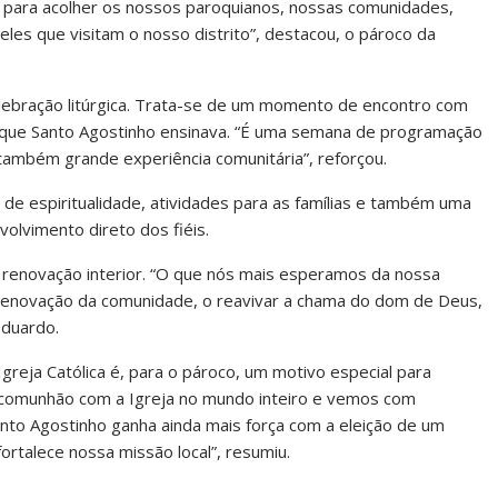
o para acolher os nossos paroquianos, nossas comunidades,
es que visitam o nosso distrito”, destacou, o pároco da
elebração litúrgica. Trata-se de um momento de encontro com
 que Santo Agostinho ensinava. “É uma semana de programação
 também grande experiência comunitária”, reforçou.
de espiritualidade, atividades para as famílias e também uma
nvolvimento direto dos fiéis.
a renovação interior. “O que nós mais esperamos da nossa
 a renovação da comunidade, o reavivar a chama do dom de Deus,
Eduardo.
reja Católica é, para o pároco, um motivo especial para
comunhão com a Igreja no mundo inteiro e vemos com
nto Agostinho ganha ainda mais força com a eleição de um
fortalece nossa missão local”, resumiu.