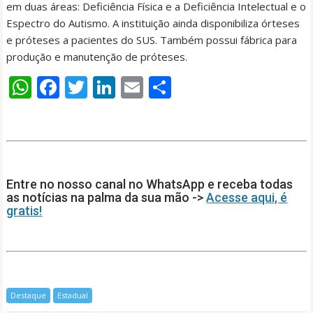
em duas áreas: Deficiência Física e a Deficiência Intelectual e o
Espectro do Autismo. A instituição ainda disponibiliza órteses
e próteses a pacientes do SUS. Também possui fábrica para
produção e manutenção de próteses.
W
F
T
Li
E
S
h
ac
w
n
m
h
at
e
itt
k
ai
ar
s
b
er
e
l
e
A
o
dI
Entre no nosso canal no WhatsApp e receba todas
p
o
n
as notícias na palma da sua mão ->
Acesse aqui, é
gratis!
p
k
Destaque
Estadual