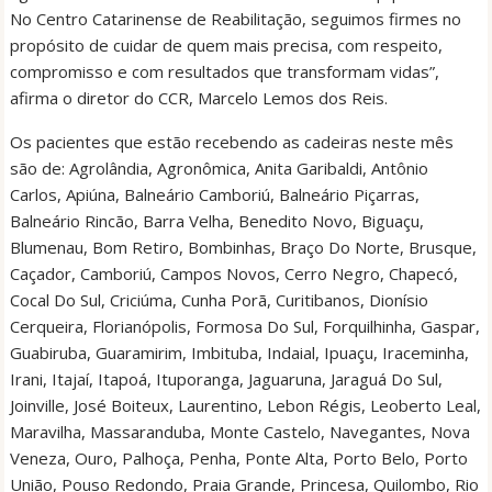
No Centro Catarinense de Reabilitação, seguimos firmes no
propósito de cuidar de quem mais precisa, com respeito,
compromisso e com resultados que transformam vidas”,
afirma o diretor do CCR, Marcelo Lemos dos Reis.
Os pacientes que estão recebendo as cadeiras neste mês
são de: Agrolândia, Agronômica, Anita Garibaldi, Antônio
Carlos, Apiúna, Balneário Camboriú, Balneário Piçarras,
Balneário Rincão, Barra Velha, Benedito Novo, Biguaçu,
Blumenau, Bom Retiro, Bombinhas, Braço Do Norte, Brusque,
Caçador, Camboriú, Campos Novos, Cerro Negro, Chapecó,
Cocal Do Sul, Criciúma, Cunha Porã, Curitibanos, Dionísio
Cerqueira, Florianópolis, Formosa Do Sul, Forquilhinha, Gaspar,
Guabiruba, Guaramirim, Imbituba, Indaial, Ipuaçu, Iraceminha,
Irani, Itajaí, Itapoá, Ituporanga, Jaguaruna, Jaraguá Do Sul,
Joinville, José Boiteux, Laurentino, Lebon Régis, Leoberto Leal,
Maravilha, Massaranduba, Monte Castelo, Navegantes, Nova
Veneza, Ouro, Palhoça, Penha, Ponte Alta, Porto Belo, Porto
União, Pouso Redondo, Praia Grande, Princesa, Quilombo, Rio