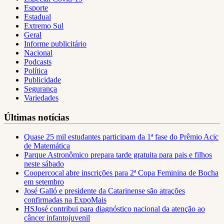
Esporte
Estadual
Extremo Sul
Geral
Informe publicitário
Nacional
Podcasts
Política
Publicidade
Segurança
Variedades
Últimas notícias
Quase 25 mil estudantes participam da 1ª fase do Prêmio Acic
de Matemática
Parque Astronômico prepara tarde gratuita para pais e filhos
neste sábado
Coopercocal abre inscrições para 2ª Copa Feminina de Bocha
em setembro
José Galló e presidente da Catarinense são atrações
confirmadas na ExpoMais
HSJosé contribui para diagnóstico nacional da atenção ao
câncer infantojuvenil