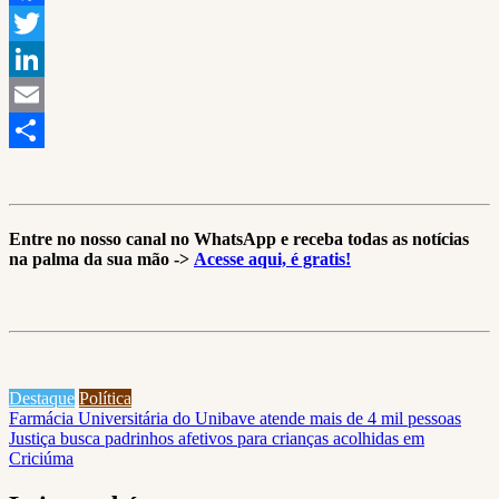
Facebook
Twitter
LinkedIn
Email
Share
Entre no nosso canal no WhatsApp e receba todas as notícias
na palma da sua mão ->
Acesse aqui, é gratis!
Destaque
Política
Navegação
Farmácia Universitária do Unibave atende mais de 4 mil pessoas
Justiça busca padrinhos afetivos para crianças acolhidas em
de
Criciúma
Post