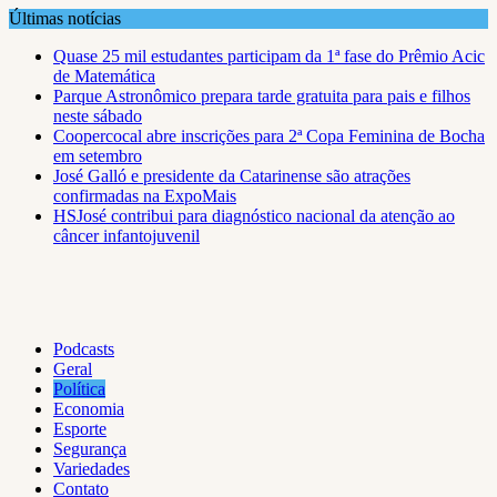
Skip
Últimas notícias
to
Quase 25 mil estudantes participam da 1ª fase do Prêmio Acic
content
de Matemática
Parque Astronômico prepara tarde gratuita para pais e filhos
neste sábado
Coopercocal abre inscrições para 2ª Copa Feminina de Bocha
em setembro
José Galló e presidente da Catarinense são atrações
confirmadas na ExpoMais
HSJosé contribui para diagnóstico nacional da atenção ao
câncer infantojuvenil
Podcasts
Geral
Política
Economia
Esporte
Segurança
Variedades
Contato