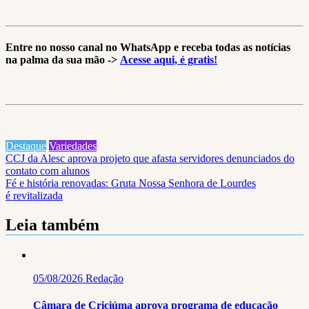
Share
Entre no nosso canal no WhatsApp e receba todas as notícias
na palma da sua mão ->
Acesse aqui, é gratis!
Destaque
Variedades
Navegação
CCJ da Alesc aprova projeto que afasta servidores denunciados do
contato com alunos
de
Fé e história renovadas: Gruta Nossa Senhora de Lourdes
Post
é revitalizada
Leia também
05/08/2026
Redação
Câmara de Criciúma aprova programa de educação