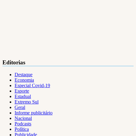
Editorias
Destaque
Economia
Especial Covid-19
Esporte
Estadual
Extremo Sul
Geral
Informe publicitário
Nacional
Podcasts
Política
Publicidade