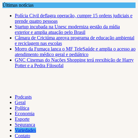
Skip
Últimas notícias
to
Polícia Civil deflagra operação, cumpre 15 ordens judiciais e
content
prende quatro pessoas
Startup incubada na Unesc moderniza gestão da mídia
exterior e amplia atuação pelo Brasil
Câmara de Criciúma aprova programa de educação ambiental
e reciclagem nas escolas
Morro da Fumaça lança o MF TeleSaúde e amplia o acesso ao
atendimento médico geral e pediátrico
GNC Cinemas do Nações Shopping terá reexibição de Harry
Potter e a Pedra Filosofal
Podcasts
Geral
Política
Economia
Esporte
Segurança
Variedades
Contato