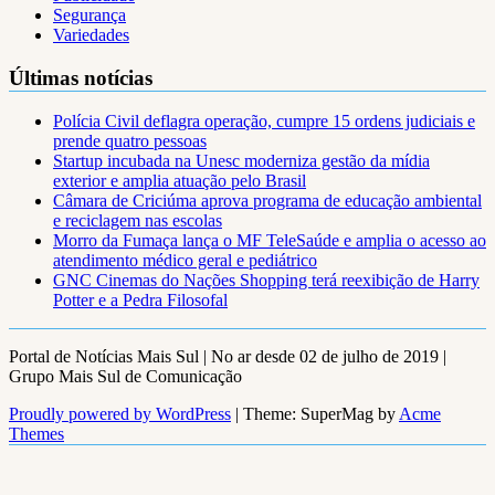
Segurança
Variedades
Últimas notícias
Polícia Civil deflagra operação, cumpre 15 ordens judiciais e
prende quatro pessoas
Startup incubada na Unesc moderniza gestão da mídia
exterior e amplia atuação pelo Brasil
Câmara de Criciúma aprova programa de educação ambiental
e reciclagem nas escolas
Morro da Fumaça lança o MF TeleSaúde e amplia o acesso ao
atendimento médico geral e pediátrico
GNC Cinemas do Nações Shopping terá reexibição de Harry
Potter e a Pedra Filosofal
Portal de Notícias Mais Sul | No ar desde 02 de julho de 2019 |
Grupo Mais Sul de Comunicação
Proudly powered by WordPress
|
Theme: SuperMag by
Acme
Themes