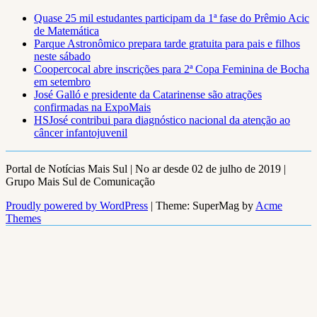
Quase 25 mil estudantes participam da 1ª fase do Prêmio Acic
de Matemática
Parque Astronômico prepara tarde gratuita para pais e filhos
neste sábado
Coopercocal abre inscrições para 2ª Copa Feminina de Bocha
em setembro
José Galló e presidente da Catarinense são atrações
confirmadas na ExpoMais
HSJosé contribui para diagnóstico nacional da atenção ao
câncer infantojuvenil
Portal de Notícias Mais Sul | No ar desde 02 de julho de 2019 |
Grupo Mais Sul de Comunicação
Proudly powered by WordPress
|
Theme: SuperMag by
Acme
Themes