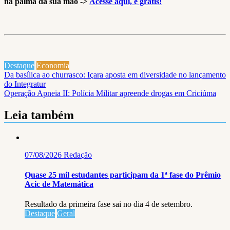
na palma da sua mão ->
Acesse aqui, é gratis!
Destaque
Economia
Navegação
Da basílica ao churrasco: Içara aposta em diversidade no lançamento
do Integratur
de
Operação Apneia II: Polícia Militar apreende drogas em Criciúma
Post
Leia também
07/08/2026
Redação
Quase 25 mil estudantes participam da 1ª fase do Prêmio
Acic de Matemática
Resultado da primeira fase sai no dia 4 de setembro.
Destaque
Geral