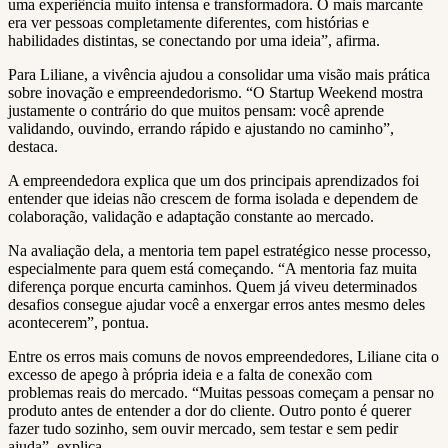
uma experiência muito intensa e transformadora. O mais marcante
era ver pessoas completamente diferentes, com histórias e
habilidades distintas, se conectando por uma ideia”, afirma.
Para Liliane, a vivência ajudou a consolidar uma visão mais prática
sobre inovação e empreendedorismo. “O Startup Weekend mostra
justamente o contrário do que muitos pensam: você aprende
validando, ouvindo, errando rápido e ajustando no caminho”,
destaca.
A empreendedora explica que um dos principais aprendizados foi
entender que ideias não crescem de forma isolada e dependem de
colaboração, validação e adaptação constante ao mercado.
Na avaliação dela, a mentoria tem papel estratégico nesse processo,
especialmente para quem está começando. “A mentoria faz muita
diferença porque encurta caminhos. Quem já viveu determinados
desafios consegue ajudar você a enxergar erros antes mesmo deles
acontecerem”, pontua.
Entre os erros mais comuns de novos empreendedores, Liliane cita o
excesso de apego à própria ideia e a falta de conexão com
problemas reais do mercado. “Muitas pessoas começam a pensar no
produto antes de entender a dor do cliente. Outro ponto é querer
fazer tudo sozinho, sem ouvir mercado, sem testar e sem pedir
ajuda”, explica.