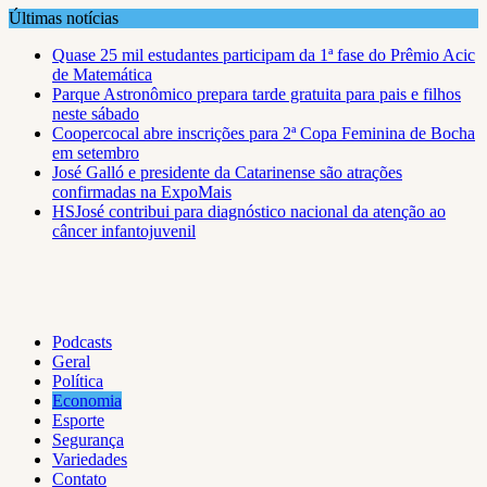
Skip
Últimas notícias
to
Quase 25 mil estudantes participam da 1ª fase do Prêmio Acic
content
de Matemática
Parque Astronômico prepara tarde gratuita para pais e filhos
neste sábado
Coopercocal abre inscrições para 2ª Copa Feminina de Bocha
em setembro
José Galló e presidente da Catarinense são atrações
confirmadas na ExpoMais
HSJosé contribui para diagnóstico nacional da atenção ao
câncer infantojuvenil
Podcasts
Geral
Política
Economia
Esporte
Segurança
Variedades
Contato