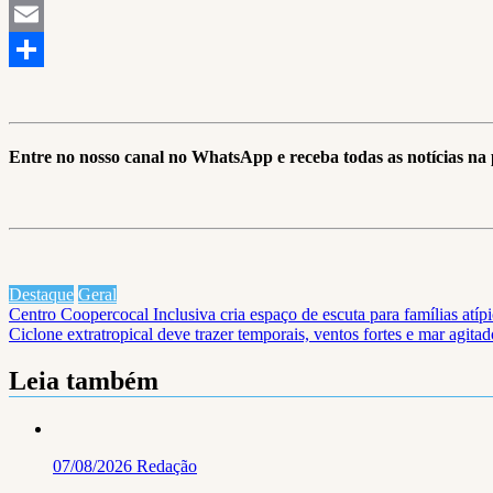
LinkedIn
Email
Share
Entre no nosso canal no WhatsApp e receba todas as notícias n
Destaque
Geral
Navegação
Centro Coopercocal Inclusiva cria espaço de escuta para famílias atíp
Ciclone extratropical deve trazer temporais, ventos fortes e mar agita
de
Post
Leia também
07/08/2026
Redação