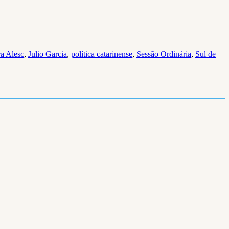
ra Alesc
,
Julio Garcia
,
política catarinense
,
Sessão Ordinária
,
Sul de