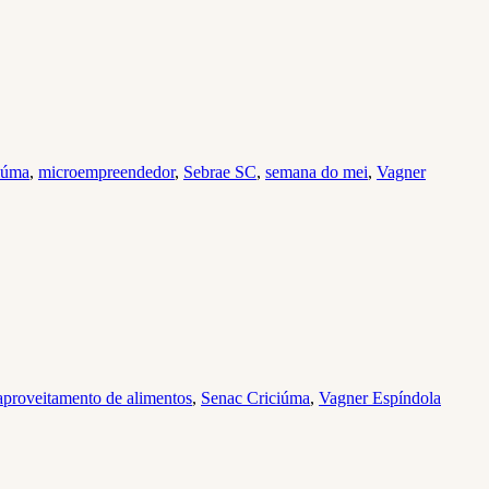
iúma
,
microempreendedor
,
Sebrae SC
,
semana do mei
,
Vagner
aproveitamento de alimentos
,
Senac Criciúma
,
Vagner Espíndola