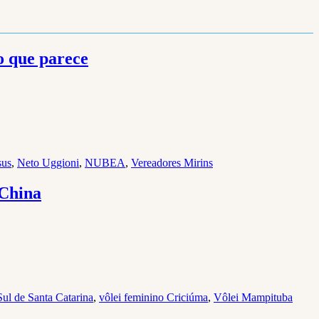
o que parece
sus
,
Neto Uggioni
,
NUBEA
,
Vereadores Mirins
 China
Sul de Santa Catarina
,
vôlei feminino Criciúma
,
Vôlei Mampituba