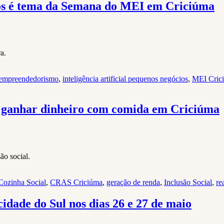
cios é tema da Semana do MEI em Criciúma
a.
 empreendedorismo
,
inteligência artificial pequenos negócios
,
MEI Cric
 e ganhar dinheiro com comida em Criciúma
ão social.
Cozinha Social
,
CRAS Criciúma
,
geração de renda
,
Inclusão Social
,
re
 cidade do Sul nos dias 26 e 27 de maio