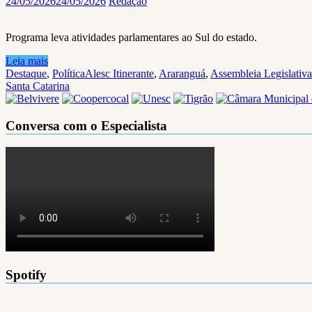
24/05/2026
24/05/2026
Redação
Programa leva atividades parlamentares ao Sul do estado.
Leia mais
Destaque
,
Política
Alesc Itinerante
,
Araranguá
,
Assembleia Legislativa
Santa Catarina
Conversa com o Especialista
Spotify