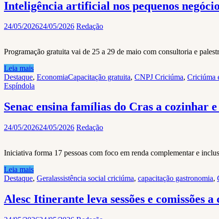
Inteligência artificial nos pequenos negó
24/05/2026
24/05/2026
Redação
Programação gratuita vai de 25 a 29 de maio com consultoria e palestr
Leia mais
Destaque
,
Economia
Capacitação gratuita
,
CNPJ Criciúma
,
Criciúma
Espíndola
Senac ensina famílias do Cras a cozinhar
24/05/2026
24/05/2026
Redação
Iniciativa forma 17 pessoas com foco em renda complementar e inclus
Leia mais
Destaque
,
Geral
assistência social criciúma
,
capacitação gastronomia
,
Alesc Itinerante leva sessões e comissões a