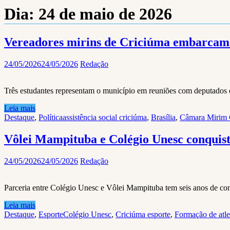
Dia:
24 de maio de 2026
Vereadores mirins de Criciúma embarcam pa
24/05/2026
24/05/2026
Redação
Três estudantes representam o município em reuniões com deputados 
Leia mais
Destaque
,
Política
assistência social criciúma
,
Brasília
,
Câmara Mirim 
Vôlei Mampituba e Colégio Unesc conquist
24/05/2026
24/05/2026
Redação
Parceria entre Colégio Unesc e Vôlei Mampituba tem seis anos de con
Leia mais
Destaque
,
Esporte
Colégio Unesc
,
Criciúma esporte
,
Formação de atle