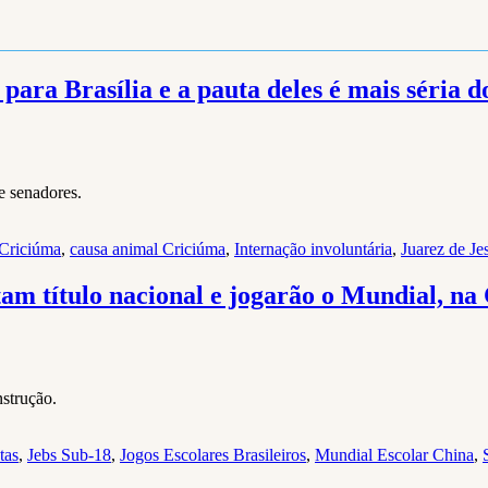
ra Brasília e a pauta deles é mais séria d
e senadores.
Criciúma
,
causa animal Criciúma
,
Internação involuntária
,
Juarez de Je
am título nacional e jogarão o Mundial, na
strução.
tas
,
Jebs Sub-18
,
Jogos Escolares Brasileiros
,
Mundial Escolar China
,