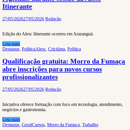
Itinerante
27/05/2026
27/05/2026
Redação
Edição do Alesc Itinerante ocorreu em Araranguá.
Leia mais
Destaque
,
Política
Alesc
,
Criciúma
,
Política
Qualificação gratuita: Morro da Fumaça
abre inscrições para novos cursos
profissionalizantes
27/05/2026
27/05/2026
Redação
Iniciativa oferece formação com foco em tecnologia, atendimento,
negócios e gastronomia.
Leia mais
Destaque
,
Geral
Cursos
,
Morro da Fumaça
,
Trabalho