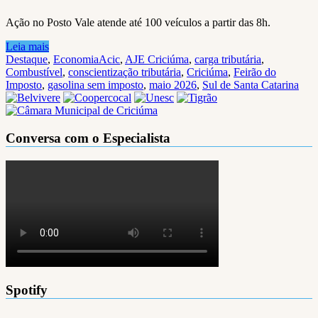
Ação no Posto Vale atende até 100 veículos a partir das 8h.
Leia mais
Destaque
,
Economia
Acic
,
AJE Criciúma
,
carga tributária
,
Combustível
,
conscientização tributária
,
Criciúma
,
Feirão do
Imposto
,
gasolina sem imposto
,
maio 2026
,
Sul de Santa Catarina
Conversa com o Especialista
Spotify