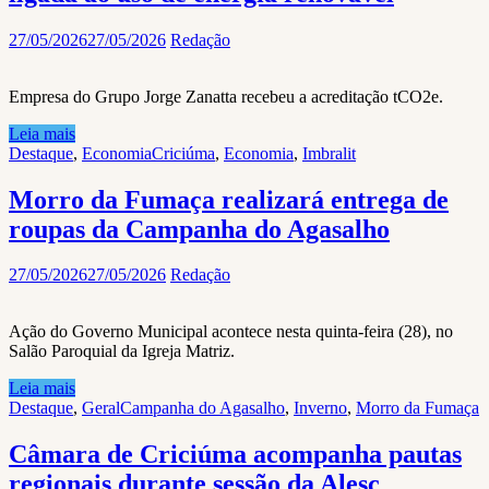
27/05/2026
27/05/2026
Redação
Empresa do Grupo Jorge Zanatta recebeu a acreditação tCO2e.
Leia mais
Destaque
,
Economia
Criciúma
,
Economia
,
Imbralit
Morro da Fumaça realizará entrega de
roupas da Campanha do Agasalho
27/05/2026
27/05/2026
Redação
Ação do Governo Municipal acontece nesta quinta-feira (28), no
Salão Paroquial da Igreja Matriz.
Leia mais
Destaque
,
Geral
Campanha do Agasalho
,
Inverno
,
Morro da Fumaça
Câmara de Criciúma acompanha pautas
regionais durante sessão da Alesc