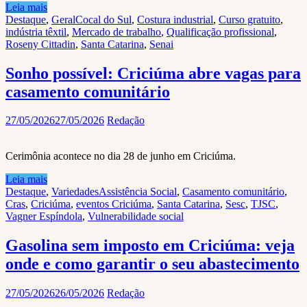
Leia mais
Destaque
,
Geral
Cocal do Sul
,
Costura industrial
,
Curso gratuito
,
indústria têxtil
,
Mercado de trabalho
,
Qualificação profissional
,
Roseny Cittadin
,
Santa Catarina
,
Senai
Sonho possível: Criciúma abre vagas para
casamento comunitário
27/05/2026
27/05/2026
Redação
Cerimônia acontece no dia 28 de junho em Criciúma.
Leia mais
Destaque
,
Variedades
Assistência Social
,
Casamento comunitário
,
Cras
,
Criciúma
,
eventos Criciúma
,
Santa Catarina
,
Sesc
,
TJSC
,
Vagner Espíndola
,
Vulnerabilidade social
Gasolina sem imposto em Criciúma: veja
onde e como garantir o seu abastecimento
27/05/2026
26/05/2026
Redação