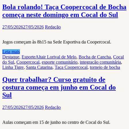
Bola rolando! Taça Coopercocal de Bocha
começa neste domingo em Cocal do Sul
27/05/2026
27/05/2026
Redação
Jogos começam às 8h15 na Sede Esportiva da Coopercocal.
Leia mais
Destaque
,
Esporte
Altair Lorival de Melo
,
Bocha de Cancha
,
Cocal
do Sul
,
Coopercocal
,
esporte comunitário
,
integração comunitária
,
Linha Tigre
,
Santa Catarina
,
Taça Coopercocal
,
torneio de bocha
Quer trabalhar? Curso gratuito de
costura começa em junho em Cocal do
Sul
27/05/2026
27/05/2026
Redação
Aulas começam em 15 de junho no centro de Cocal do Sul.