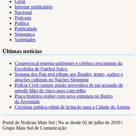
Geral
Informe publicitário
Nacional
Podcasts
Política
Publicidade
Segurança
Variedades
Últimas notícias
Coopercocal entrega uniformes e celebra crescimento da
Escolinha de Futebol Suíço
Semana dos Pais terá tributo aos Beatles, teatro, xadrez e
atrações culturais no Nações Shopping
Polícia Civil cumpre prisão preventiva de pai acusado de
agredir filho de cinco anos com relho
Praça histórica reabre com nova estrutura no Bairro
da Juventude
Criciúma publica edital de licitação para a Cidade do Autista
Portal de Notícias Mais Sul | No ar desde 02 de julho de 2019 |
Grupo Mais Sul de Comunicação