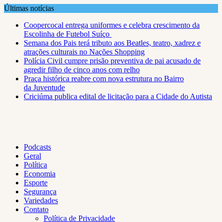
Skip
Últimas notícias
to
Coopercocal entrega uniformes e celebra crescimento da
content
Escolinha de Futebol Suíço
Semana dos Pais terá tributo aos Beatles, teatro, xadrez e
atrações culturais no Nações Shopping
Polícia Civil cumpre prisão preventiva de pai acusado de
agredir filho de cinco anos com relho
Praça histórica reabre com nova estrutura no Bairro
da Juventude
Criciúma publica edital de licitação para a Cidade do Autista
Podcasts
Geral
Política
Economia
Esporte
Segurança
Variedades
Contato
Política de Privacidade