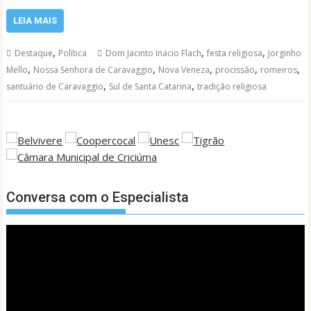
LEIA MAIS
,
,
,
Destaque
Política
Dom Jacinto Inacio Flach
festa religiosa
Jorginho
,
,
,
,
,
Mello
Nossa Senhora de Caravaggio
Nova Veneza
procissão
romeiros
,
,
santuário de Caravaggio
Sul de Santa Catarina
tradição religiosa
Conversa com o Especialista
Tocador
de
vídeo