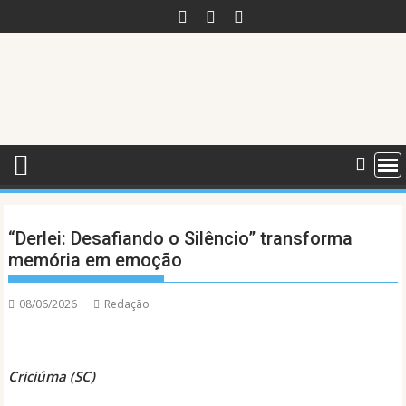
Skip
to
content
“Derlei: Desafiando o Silêncio” transforma
memória em emoção
08/06/2026
Redação
Criciúma (SC)