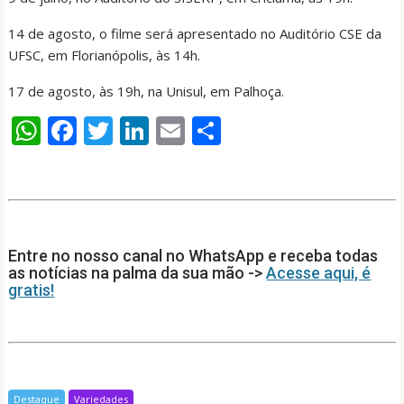
14 de agosto, o filme será apresentado no Auditório CSE da
UFSC, em Florianópolis, às 14h.
17 de agosto, às 19h, na Unisul, em Palhoça.
W
F
T
Li
E
S
h
ac
w
n
m
h
at
e
itt
k
ai
ar
s
b
er
e
l
e
A
o
dI
Entre no nosso canal no WhatsApp e receba todas
p
o
n
as notícias na palma da sua mão ->
Acesse aqui, é
gratis!
p
k
Destaque
Variedades