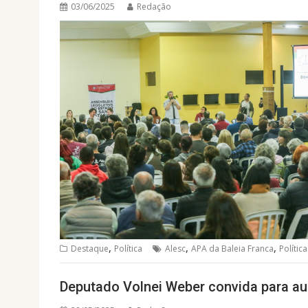
03/06/2025
Redação
,
,
,
Destaque
Política
Alesc
APA da Baleia Franca
Política
Deputado Volnei Weber convida para aud