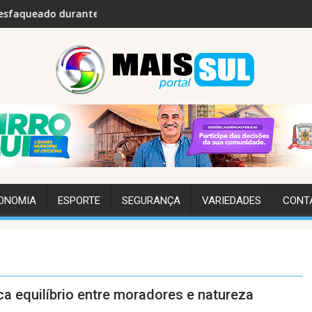
ante a madrugada em Siderópolis
Içara supera média nacional e lidera Id
ONOMIA
ESPORTE
SEGURANÇA
VARIEDADES
CONT
a equilíbrio entre moradores e natureza