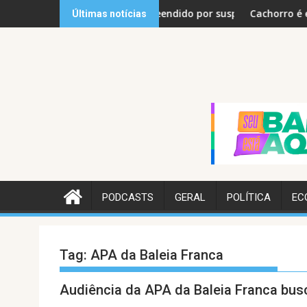
Skip
cursos de qualificação
adolescente apreendido por suspeita de tráfico, em Criciúma
Cachorro é esfaqueado dur
Últimas notícias
to
content
PODCASTS
GERAL
POLÍTICA
EC
Tag:
APA da Baleia Franca
Audiência da APA da Baleia Franca busc