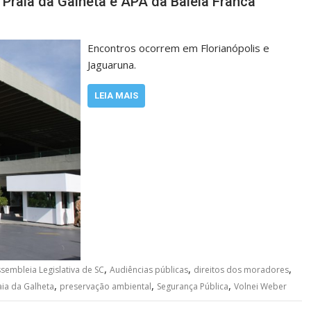
 Praia da Galheta e APA da Baleia Franca
Encontros ocorrem em Florianópolis e
Jaguaruna.
LEIA MAIS
,
,
,
sembleia Legislativa de SC
Audiências públicas
direitos dos moradores
,
,
,
aia da Galheta
preservação ambiental
Segurança Pública
Volnei Weber