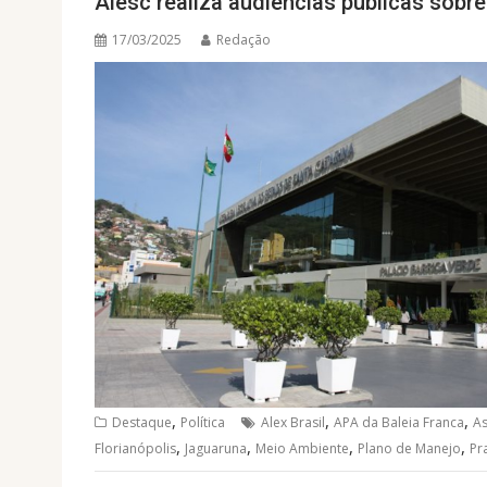
Alesc realiza audiências públicas sobre
17/03/2025
Redação
,
,
,
Destaque
Política
Alex Brasil
APA da Baleia Franca
As
,
,
,
,
Florianópolis
Jaguaruna
Meio Ambiente
Plano de Manejo
Pr