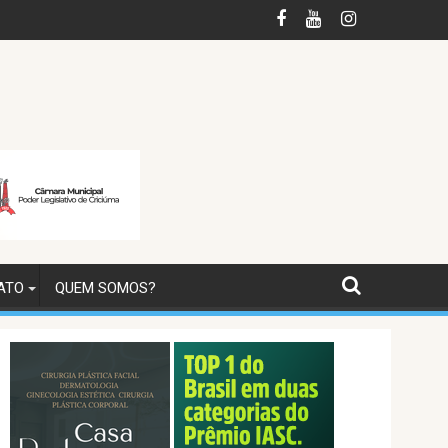
eb na Região Carbonífera
Polícia Civil deflagra operação, cumpre 15 ordens ju
ATO
QUEM SOMOS?