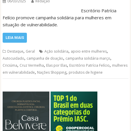
06/03/2025
Redação
Escritório Patrícia
Felício promove campanha solidária para mulheres em
situação de vulnerabilidade.
LEIA MAIS
,
,
,
Destaque
Geral
Ação solidária
apoio entre mulheres
,
,
,
Autocuidado
campanha de doação
campanha solidária março
,
,
,
,
Criciúma
Cruz Vermelha
Elas por Elas
Escritório Patrícia Felício
mulheres
,
,
em vulnerabilidade
Nações Shopping
produtos de higiene