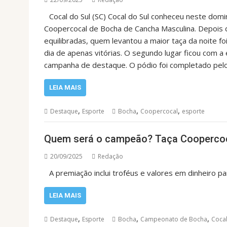
Cocal do Sul (SC) Cocal do Sul conheceu neste do
Coopercocal de Bocha de Cancha Masculina. Depois
equilibradas, quem levantou a maior taça da noite 
dia de apenas vitórias. O segundo lugar ficou com 
campanha de destaque. O pódio foi completado pelo 
LEIA MAIS
,
,
,
Destaque
Esporte
Bocha
Coopercocal
esporte
Quem será o campeão? Taça Coopercoc
20/09/2025
Redação
A premiação inclui troféus e valores em dinheiro p
LEIA MAIS
,
,
,
Destaque
Esporte
Bocha
Campeonato de Bocha
Cocal