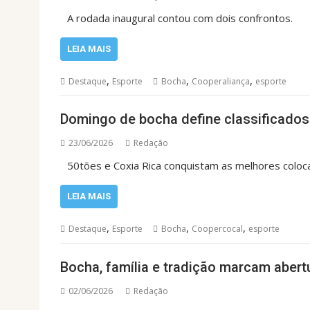
A rodada inaugural contou com dois confrontos.
LEIA MAIS
,
,
,
Destaque
Esporte
Bocha
Cooperaliança
esporte
Domingo de bocha define classificado
23/06/2026
Redação
50tões e Coxia Rica conquistam as melhores coloca
LEIA MAIS
,
,
,
Destaque
Esporte
Bocha
Coopercocal
esporte
Bocha, família e tradição marcam aber
02/06/2026
Redação