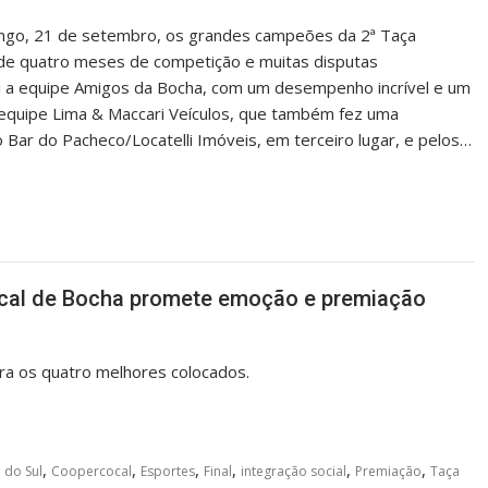
mingo, 21 de setembro, os grandes campeões da 2ª Taça
 de quatro meses de competição e muitas disputas
foi a equipe Amigos da Bocha, com um desempenho incrível e um
a equipe Lima & Maccari Veículos, que também fez uma
Bar do Pacheco/Locatelli Imóveis, em terceiro lugar, e pelos…
al de Bocha promete emoção e premiação
ara os quatro melhores colocados.
,
,
,
,
,
,
 do Sul
Coopercocal
Esportes
Final
integração social
Premiação
Taça