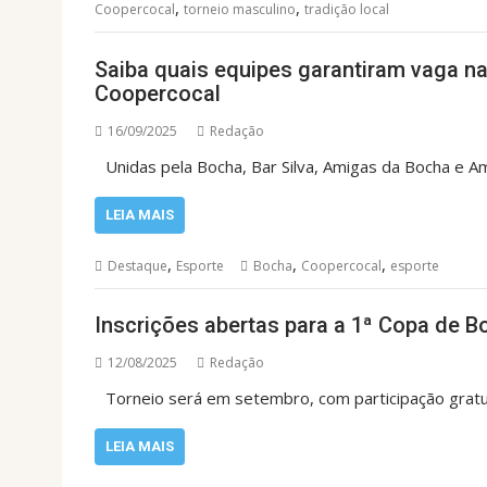
,
,
Coopercocal
torneio masculino
tradição local
Saiba quais equipes garantiram vaga na
Coopercocal
16/09/2025
Redação
Unidas pela Bocha, Bar Silva, Amigas da Bocha e Am
LEIA MAIS
,
,
,
Destaque
Esporte
Bocha
Coopercocal
esporte
Inscrições abertas para a 1ª Copa de 
12/08/2025
Redação
Torneio será em setembro, com participação gratui
LEIA MAIS