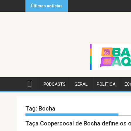
Skip
Últimas notícias
to
content
PODCASTS
GERAL
POLÍTICA
EC
Tag:
Bocha
Taça Coopercocal de Bocha define os oi