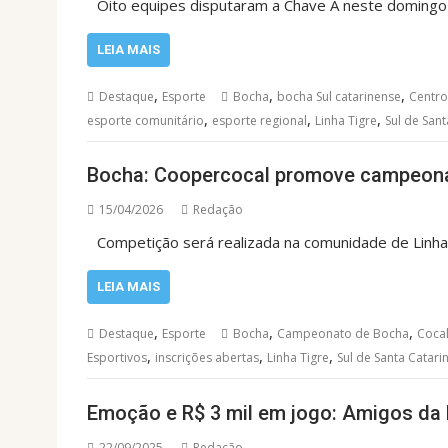
Oito equipes disputaram a Chave A neste domingo 
LEIA MAIS
,
,
,
Destaque
Esporte
Bocha
bocha Sul catarinense
Centro
,
,
,
esporte comunitário
esporte regional
Linha Tigre
Sul de Sant
Bocha: Coopercocal promove campeona
15/04/2026
Redação
Competição será realizada na comunidade de Linha 
LEIA MAIS
,
,
,
Destaque
Esporte
Bocha
Campeonato de Bocha
Cocal
,
,
,
Esportivos
inscrições abertas
Linha Tigre
Sul de Santa Catari
Emoção e R$ 3 mil em jogo: Amigos da
22/09/2025
Redação