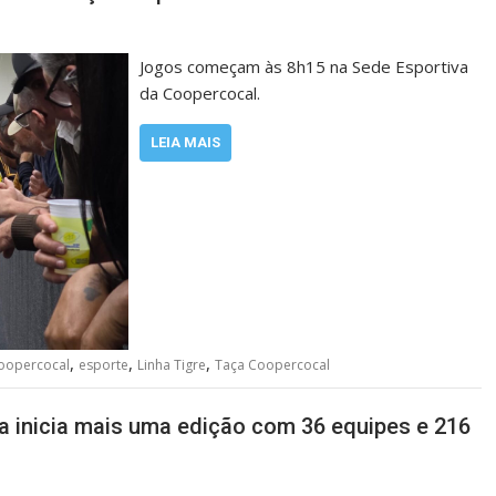
Jogos começam às 8h15 na Sede Esportiva
da Coopercocal.
LEIA MAIS
,
,
,
oopercocal
esporte
Linha Tigre
Taça Coopercocal
 inicia mais uma edição com 36 equipes e 216