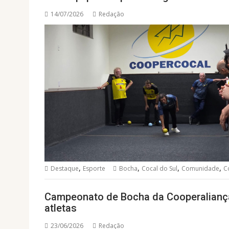
14/07/2026
Redação
,
,
,
,
Destaque
Esporte
Bocha
Cocal do Sul
Comunidade
C
Campeonato de Bocha da Cooperaliança
atletas
23/06/2026
Redação