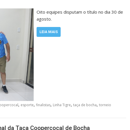
Oito equipes disputam o título no dia 30 de
agosto.
LEIA MAIS
,
,
,
,
,
oopercocal
esporte
finalistas
Linha Tigre
taça de bocha
torneio
inal da Taça Coopercocal de Bocha