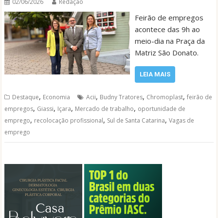
02/06/2026
Redação
Feirão de empregos
acontece das 9h ao
meio-dia na Praça da
Matriz São Donato.
LEIA MAIS
,
,
,
,
Destaque
Economia
Acii
Budny Tratores
Chromoplast
feirão de
,
,
,
,
empregos
Giassi
Içara
Mercado de trabalho
oportunidade de
,
,
,
emprego
recolocação profissional
Sul de Santa Catarina
Vagas de
emprego